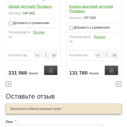
Шкаф детский Прованс
Комод высокий детский
Прованс
Артикул:
DP-402
Артикул:
DP-409
Добавить к сравнению
Добавить к сравнению
Производите
Россия
ль
Производите
Россия
ль
−
+
−
+
Количество:
Количество:
Узнать о поступлении
Узнать о поступлении
У
231 568
131 760
тенге
тенге
‹
›
Оставьте отзыв
Заполните обязательные поля
*
.
Имя:
*