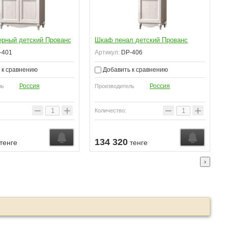
рный детский Прованс
Шкаф пенал детский Прованс
-401
Артикул:
DP-406
 к сравнению
Добавить к сравнению
Россия
Россия
ль
Производитель
−
+
−
+
Количество:
ении
Узнать о поступлении
Узнать о
134 320
тенге
тенге
›