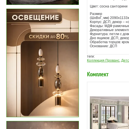
Цвет: сосна санторини
Размер
(ШхВхГ, мм) 2090х1133
Корпус: ДСП, декор – 
Фасады: МДФ рамочные,
Декоративные элементы
Фурнитура: петли с до
Дно ящиков: ДСП, деко
Обработка торцов: кро
Основание: ДСП
теги:
Коллекция Прованс
,
Детс
Комплект