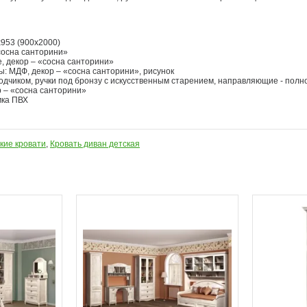
х953 (900х2000)
«сосна санторини»
 декор – «сосна санторини»
: МДФ, декор – «сосна санторини», рисунок
водчиком, ручки под бронзу с искусственным старением, направляющие - пол
р – «сосна санторини»
мка ПВХ
кие кровати
,
Кровать диван детская