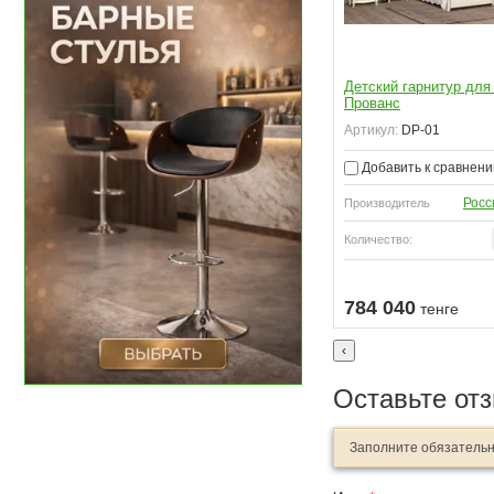
Детский гарнитур для
Прованс
Артикул:
DP-01
Добавить к сравнен
Росс
Производитель
Количество:
Узнать о поступлении
Узнать о поступлении
784 040
тенге
‹
Оставьте от
Заполните обязатель