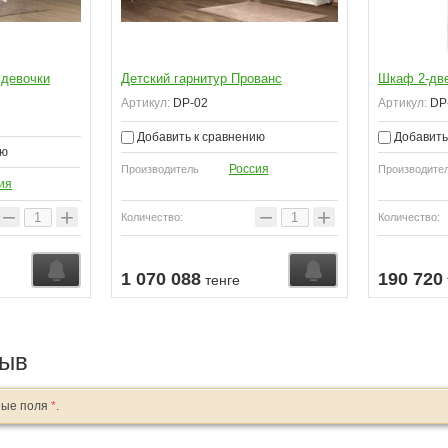
 девочки
Детский гарнитур Прованс
Шкаф 2-две
Артикул:
DP-02
Артикул:
DP
Добавить к сравнению
Добавить
ию
Россия
Производитель
Производите
ия
−
+
−
+
Количество:
Количество:
Узнать о поступлении
Узнать о поступл
1 070 088
190 720
тенге
зыв
ные поля
*
.