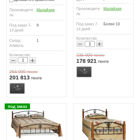
Производите
Малайзия
Производите
Малайзия
ль
ль
Под заказ 7-
Более 10
Под заказ 7-
9
14 дней
14 дней
Количество:
Склад
1
−
+
Алматы
236 000
тенге
Количество:
−
+
178 921
тенге
254 000
тенге
201 813
тенге
под заказ