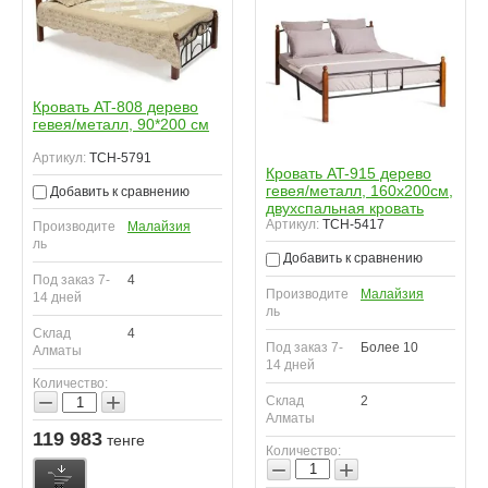
Кровать AT-808 дерево
гевея/металл, 90*200 см
Артикул:
TCH-5791
Кровать AT-915 дерево
гевея/металл, 160х200см,
Добавить к сравнению
двухспальная кровать
Артикул:
TCH-5417
Производите
Малайзия
ль
Добавить к сравнению
Под заказ 7-
4
Производите
Малайзия
14 дней
ль
Склад
4
Под заказ 7-
Более 10
Алматы
14 дней
Количество:
−
+
Склад
2
Алматы
119 983
тенге
Количество:
−
+