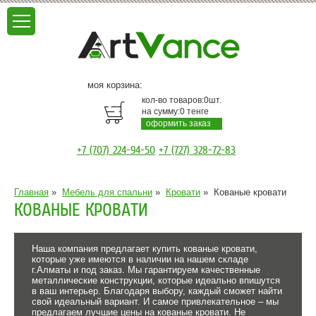
моя корзина:
кол-во товаров:
0
шт.
на сумму:
0
тенге
оформить заказ
+7 (707) 224-94-50
+7 (727) 328-72-83
Главная
»
Мебель для спальни
»
Кровати
»
Кованые кровати
КОВАНЫЕ КРОВАТИ
Наша компания предлагает купить кованые кровати,
которые уже имеются в наличии на нашем складе
г.Алматы и под заказ. Мы гарантируем качественные
металлические конструкции, которые идеально впишутся
в ваш интерьер. Благодаря выбору, каждый сможет найти
свой идеальный вариант. И самое привлекательное – мы
предлагаем лучшие цены на кованые кровати. Не