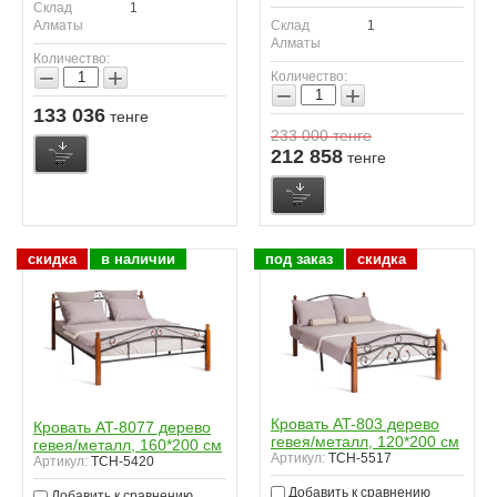
Склад
1
Алматы
Склад
1
Алматы
Количество:
−
+
Количество:
−
+
133 036
тенге
233 000
тенге
212 858
тенге
скидка
в наличии
под заказ
скидка
Кровать AT-803 дерево
Кровать AT-8077 дерево
гевея/металл, 120*200 см
гевея/металл, 160*200 см
Артикул:
TCH-5517
Артикул:
TCH-5420
Добавить к сравнению
Добавить к сравнению