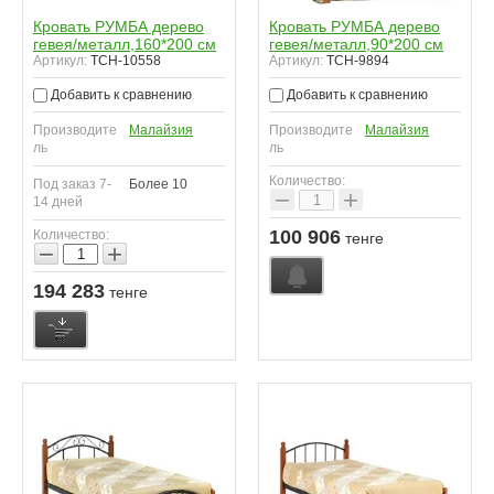
Кровать РУМБА дерево
Кровать РУМБА дерево
гевея/металл,160*200 см
гевея/металл,90*200 см
Артикул:
TCH-10558
Артикул:
TCH-9894
Добавить к сравнению
Добавить к сравнению
Производите
Малайзия
Производите
Малайзия
ль
ль
Количество:
Под заказ 7-
Более 10
−
+
14 дней
100 906
Количество:
тенге
−
+
194 283
тенге