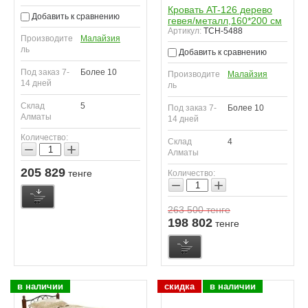
Кровать AT-126 дерево
Добавить к сравнению
гевея/металл,160*200 см
Артикул:
TCH-5488
Производите
Малайзия
ль
Добавить к сравнению
Под заказ 7-
Более 10
Производите
Малайзия
14 дней
ль
Склад
5
Под заказ 7-
Более 10
Алматы
14 дней
Количество:
Склад
4
−
+
Алматы
205 829
тенге
Количество:
−
+
263 500
тенге
198 802
тенге
в наличии
скидка
в наличии