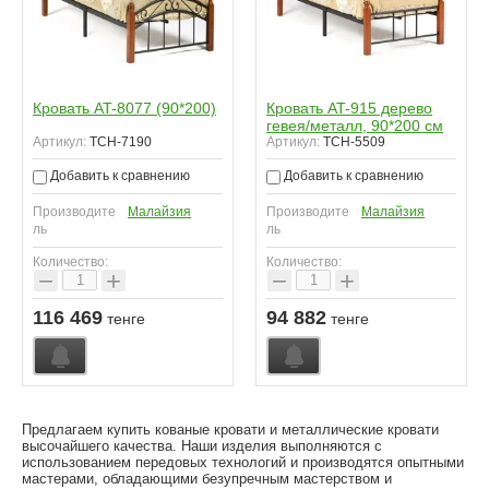
Кровать AT-8077 (90*200)
Кровать AT-915 дерево
гевея/металл, 90*200 см
Артикул:
TCH-7190
Артикул:
TCH-5509
Добавить к сравнению
Добавить к сравнению
Производите
Малайзия
Производите
Малайзия
ль
ль
Количество:
Количество:
−
+
−
+
116 469
94 882
тенге
тенге
Предлагаем купить кованые кровати и металлические кровати
высочайшего качества. Наши изделия выполняются с
использованием передовых технологий и производятся опытными
мастерами, обладающими безупречным мастерством и