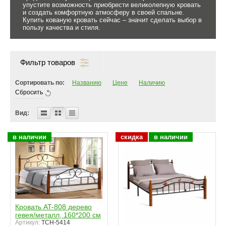
упустите возможность приобрести великолепную кровать
и создать комфортную атмосферу в своей спальне.
Купить кованую кровать сейчас – значит сделать выбор в
пользу качества и стиля.
Фильтр товаров
Сортировать по:
Названию
Цене
Наличию
Сбросить
Вид:
в наличии
скидка
в наличии
Кровать AT-808 дерево
гевея/металл, 160*200 см
Артикул:
TCH-5414