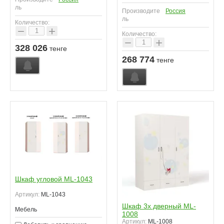
ль
Производите
Россия
ль
Количество:
−
+
Количество:
−
+
328 026
тенге
268 774
тенге
Шкаф угловой ML-1043
Артикул:
ML-1043
Шкаф 3х дверный ML-
Мебель
1008
Артикул:
ML-1008