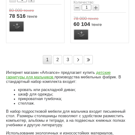
Количество:
−
+
80 000
тенге
78 516
тенге
78 000
тенге
60 104
тенге
1
2
3
Интернет магазин «Artvance» предлагает купить
детские
гарнитуры для мальчиков
производства мебельных фабрик. В
стандартный набор комплекта входит:
кровать или раскладной диван;
шкаф для одежды;
прикроватная тумбочка;
стеллаж.
В набор подростковой мебели для мальчика входит письменный
стол. Размеры столешницы позволяют с удобством разместить
компьютер, альбомы и тетради, а на подвесных книжных полках
учебники и другую литературу.
Использование экологичных и износостойких материалов,