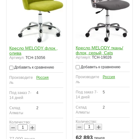
Кресло MELODY ткань/
Кресло MELODY флок ,
флок, серый, Cats
олива
Артикул:
TCH-19026
Артикул:
TCH-15056
Добавить к сравнению
Добавить к сравнению
Производите
Россия
Производите
Россия
ль
ль
Под заказ 7-
5
Под заказ 7-
4
14 дней
14 дней
Склад
2
Склад
2
Алматы
Алматы
Количество:
Количество:
−
+
−
+
62 893
тенге
77 000
тенге