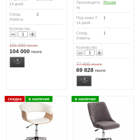
Производите
Россия
14 дней
ль
Склад
2
Под заказ 7-
1
Алматы
14 дней
Количество:
−
+
Склад
1
Алматы
155 000
тенге
Количество:
104 000
−
+
тенге
77 000
тенге
69 828
тенге
скидка
в наличии
в наличии