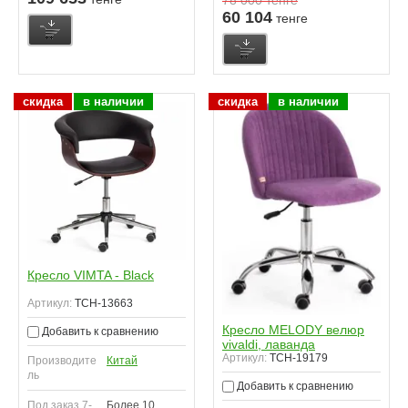
60 104
тенге
скидка
в наличии
скидка
в наличии
Кресло VIMTA - Black
Артикул:
TCH-13663
Кресло MELODY велюр
Добавить к сравнению
vivaldi, лаванда
Артикул:
TCH-19179
Производите
Китай
ль
Добавить к сравнению
Под заказ 7-
Более 10