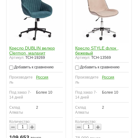
Кресло DUBLIN велюр
Кресло STYLE флок ,
Clermon, малахит
бежевый
Артикул:
TCH-19269
Артикул:
TCH-13569
Добавить к сравнению
Добавить к сравнению
Производите
Россия
Производите
Россия
ль
ль
Под заказ 7-
Более 10
Под заказ 7-
Более 10
14 дней
14 дней
Склад
2
Склад
2
Алматы
Алматы
Количество:
Количество:
−
+
−
+
109 653
тенге
78 000
тенге