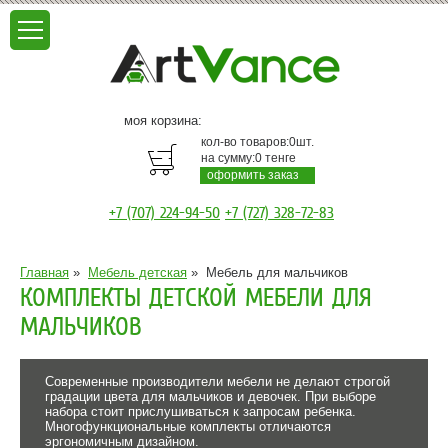
моя корзина:
кол-во товаров:
0
шт.
на сумму:
0
тенге
оформить заказ
+7 (707) 224-94-50
+7 (727) 328-72-83
Главная
»
Мебель детская
»
Мебель для мальчиков
КОМПЛЕКТЫ ДЕТСКОЙ МЕБЕЛИ ДЛЯ
МАЛЬЧИКОВ
Современные производители мебели не делают строгой
градации цвета для мальчиков и девочек. При выборе
набора стоит прислушиваться к запросам ребенка.
Многофункциональные комплекты отличаются
эргономичным дизайном.