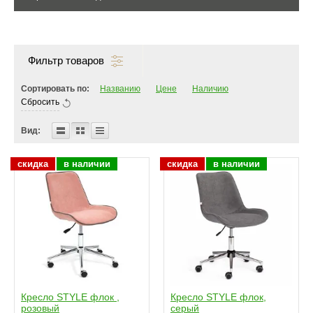
Фильтр товаров
Сортировать по:
Названию
Цене
Наличию
Сбросить
Вид:
скидка
в наличии
скидка
в наличии
Кресло STYLE флок ,
Кресло STYLE флок,
розовый
серый