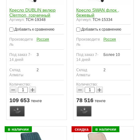
Кресло DUBLIN велюр
Кресло SWAN флок ,
Clermon, горчичный
бежевый
Артикул:
TCH-19348
Артикул:
TCH-15334
Добавить к сравнению
Добавить к сравнению
Производите
Россия
Производите
Россия
ль
ль
Под заказ 7-
3
Под заказ 7-
Более 10
14 дней
14 дней
Склад
2
Склад
2
Алматы
Алматы
Количество:
Количество:
−
+
−
+
109 653
78 516
тенге
тенге
в наличии
скидка
в наличии