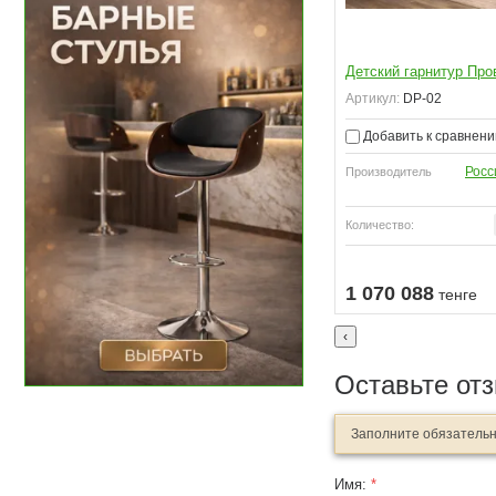
Детский гарнитур Про
Артикул:
DP-02
Добавить к сравнен
Росс
Производитель
Количество:
Узнать о поступлении
Узнать о поступлении
1 070 088
тенге
‹
Оставьте от
Заполните обязатель
Имя:
*