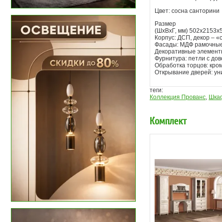
Цвет: сосна санторини
Размер
(ШхВхГ, мм) 502х2153х
Корпус: ДСП, декор – 
Фасады: МДФ рамочные,
Декоративные элементы
Фурнитура: петли с дов
Обработка торцов: кро
Открывание дверей: ун
теги:
Коллекция Прованс
,
Шкаф
Комплект