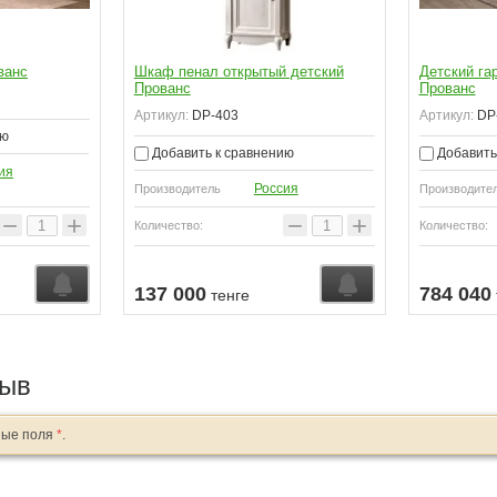
ванс
Шкаф пенал открытый детский
Детский га
Прованс
Прованс
Артикул:
DP-403
Артикул:
DP
ию
Добавить к сравнению
Добавить
ия
Россия
Производитель
Производите
−
+
−
+
Количество:
Количество:
Узнать о поступлении
Узнать о поступл
137 000
784 040
тенге
зыв
ные поля
*
.