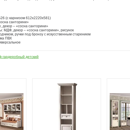
526 (с карнизом 612х2220х581)
«сосна санторини»
 декор – «сосна санторини»
: МДФ, декор – «сосна санторини», рисунок
одчиком, ручки под бронзу с искусственным старением
мка ПВХ
иверсальное
 гардеробный детский