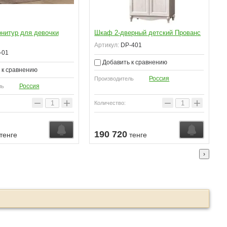
рнитур для девочки
Шкаф 2-дверный детский Прованс
Артикул:
DP-401
-01
Добавить к сравнению
 к сравнению
Россия
Производитель
Россия
ль
−
+
−
+
Количество:
ении
Узнать о поступлении
Узнать о
190 720
тенге
тенге
›