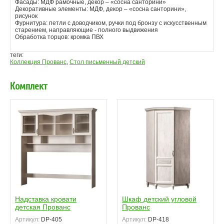
Фасады: МДФ рамочные, декор – «сосна санторини»
Декоративные элементы: МДФ, декор – «сосна санторини»,
рисунок
Фурнитура: петли с доводчиком, ручки под бронзу с искусственным
старением, направляющие - полного выдвижения
Обработка торцов: кромка ПВХ
теги:
Коллекция Прованс
,
Стол письменный детский
Комплект
Надставка кровати
Шкаф детский угловой
детская Прованс
Прованс
Артикул:
DP-405
Артикул:
DP-418