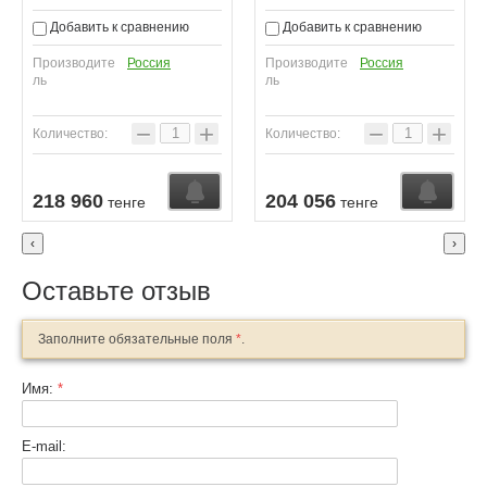
Добавить к сравнению
Добавить к сравнению
Производите
Россия
Производите
Россия
ль
ль
−
+
−
+
Количество:
Количество:
Узнать о поступлении
Узнать о поступлении
У
218 960
204 056
тенге
тенге
‹
›
Оставьте отзыв
Заполните обязательные поля
*
.
Имя:
*
E-mail: