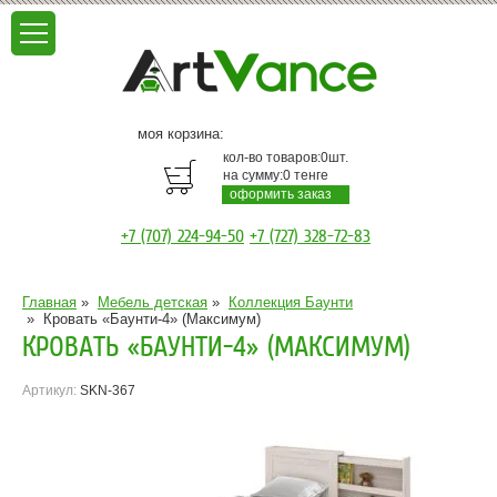
моя корзина:
кол-во товаров:
0
шт.
на сумму:
0
тенге
оформить заказ
+7 (707) 224-94-50
+7 (727) 328-72-83
Главная
»
Мебель детская
»
Коллекция Баунти
»
Кровать «Баунти-4» (Максимум)
КРОВАТЬ «БАУНТИ-4» (МАКСИМУМ)
Артикул:
SKN-367