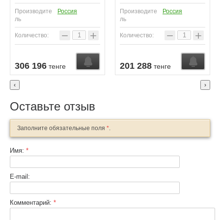
Производите
Россия
Производите
Россия
ль
ль
−
+
−
+
Количество:
Количество:
Узнать о поступлении
Узнать о поступлении
У
306 196
201 288
тенге
тенге
‹
›
Оставьте отзыв
Заполните обязательные поля
*
.
Имя:
*
E-mail:
Комментарий:
*