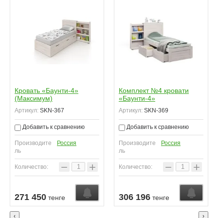
Кровать «Баунти-4»
Комплект №4 кровати
(Максимум)
«Баунти-4»
Артикул:
SKN-367
Артикул:
SKN-369
Добавить к сравнению
Добавить к сравнению
Производите
Россия
Производите
Россия
ль
ль
−
+
−
+
Количество:
Количество:
Узнать о поступлении
Узнать о поступлении
У
271 450
306 196
тенге
тенге
‹
›