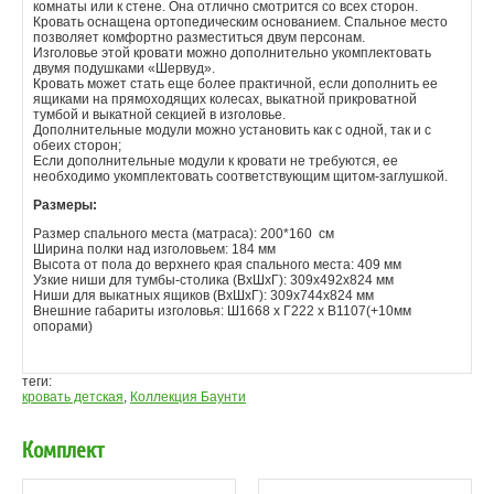
комнаты или к стене. Она отлично смотрится со всех сторон.
Кровать оснащена ортопедическим основанием. Спальное место
позволяет комфортно разместиться двум персонам.
Изголовье этой кровати можно дополнительно укомплектовать
двумя подушками «Шервуд».
Кровать может стать еще более практичной, если дополнить ее
ящиками на прямоходящих колесах, выкатной прикроватной
тумбой и выкатной секцией в изголовье.
Дополнительные модули можно установить как с одной, так и с
обеих сторон;
Если дополнительные модули к кровати не требуются, ее
необходимо укомплектовать соответствующим щитом-заглушкой.
Размеры:
Размер спального места (матраса): 200*160 см
Ширина полки над изголовьем: 184 мм
Высота от пола до верхнего края спального места: 409 мм
Узкие ниши для тумбы-столика (ВхШхГ): 309х492х824 мм
Ниши для выкатных ящиков (ВхШхГ): 309х744х824 мм
Внешние габариты изголовья: Ш1668 х Г222 х В1107(+10мм
опорами)
теги:
кровать детская
,
Коллекция Баунти
Комплект