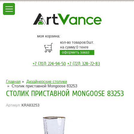
моя корзина:
кол-во товаров:
0
шт.
на сумму:
0
тенге
оформить заказ
+7 (707) 224-94-50
+7 (727) 328-72-83
Главная
»
Дизайнерские столики
»
Столик приставной Mongoose 83253
СТОЛИК ПРИСТАВНОЙ MONGOOSE 83253
Артикул:
KRA83253