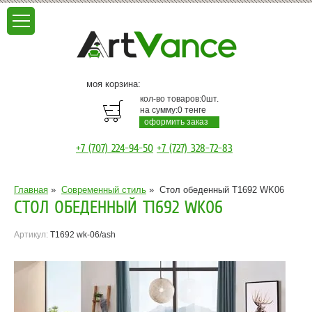
моя корзина:
кол-во товаров:
0
шт.
на сумму:
0
тенге
оформить заказ
+7 (707) 224-94-50
+7 (727) 328-72-83
Главная
»
Современный стиль
»
Стол обеденный T1692 WK06
СТОЛ ОБЕДЕННЫЙ T1692 WK06
Артикул:
T1692 wk-06/ash