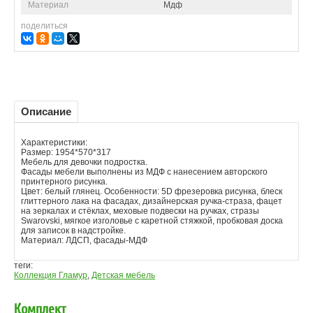
Материал
Мдф
поделиться
Описание
Характеристики:
Размер: 1954*570*317
Мебель для девочки подростка.
Фасады мебели выполнены из МДФ с нанесением авторского
принтерного рисунка.
Цвет: белый глянец. Особенности: 5D фрезеровка рисунка, блеск
глиттерного лака на фасадах, дизайнерская ручка-страза, фацет
на зеркалах и стёклах, меховые подвески на ручках, стразы
Swarovski, мягкое изголовье с каретной стяжкой, пробковая доска
для записок в надстройке.
Материал: ЛДСП, фасады-МДФ
теги:
Коллекция Гламур
,
Детская мебель
Комплект