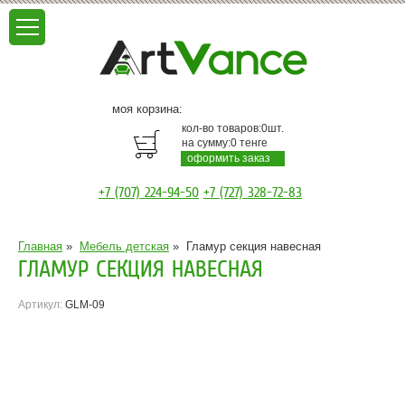
моя корзина:
кол-во товаров:
0
шт.
на сумму:
0
тенге
оформить заказ
+7 (707) 224-94-50
+7 (727) 328-72-83
Главная
»
Мебель детская
»
Гламур секция навесная
ГЛАМУР СЕКЦИЯ НАВЕСНАЯ
Артикул:
GLM-09