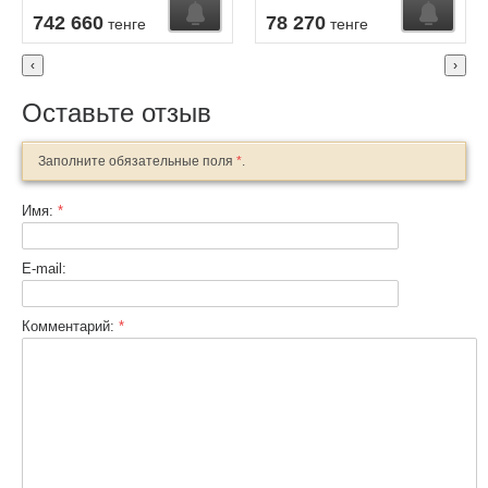
Узнать о поступлении
Узнать о поступлении
У
742 660
78 270
тенге
тенге
‹
›
Оставьте отзыв
Заполните обязательные поля
*
.
Имя:
*
E-mail:
Комментарий:
*