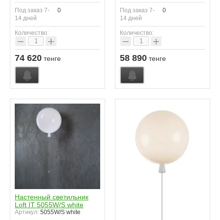
Под заказ 7-
0
Под заказ 7-
0
14 дней
14 дней
Количество:
Количество:
−
+
−
+
74 620
58 890
тенге
тенге
Настенный светильник
Loft IT 5055W/S white
Артикул:
5055W/S white