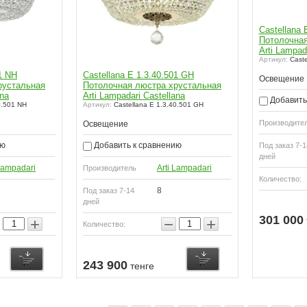
Castellana 
Потолочная
Arti Lampad
Артикул:
Caste
01 NH
Castellana E 1.3.40.501 GH
Освещение
рустальная
Потолочная люстра хрустальная
ana
Arti Lampadari Castellana
Добавить
0.501 NH
Артикул:
Castellana E 1.3.40.501 GH
Производите
Освещение
ию
Добавить к сравнению
Под заказ 7-1
дней
 Lampadari
Arti Lampadari
Производитель
Количество:
8
Под заказ 7-14
дней
301 000
+
−
+
Количество:
243 900
тенге