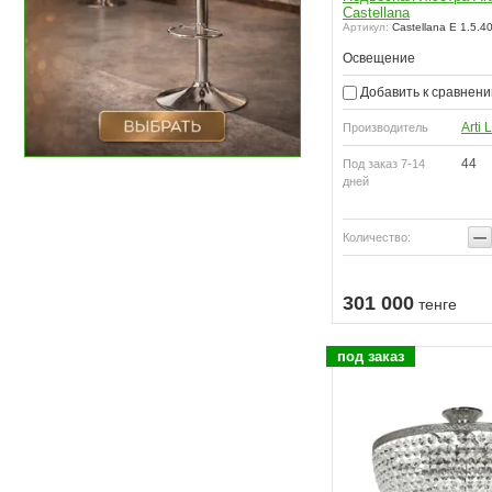
Castellana
Артикул:
Castellana E 1.5.4
Освещение
Добавить к сравнен
Arti
Производитель
44
Под заказ 7-14
дней
−
Количество:
пить
Купить
301 000
тенге
под заказ