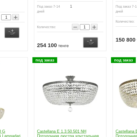
1
Под заказ 7-14
Под заказ 7-1
дней
дней
+
Количество:
−
+
Количество:
150 800
254 100
тенге
под заказ
под заказ
0 G
Castellana E 1.3.50.501 NH
Castellana 
i Lampadari
Потолочная люстра хрустальная
Потолочная