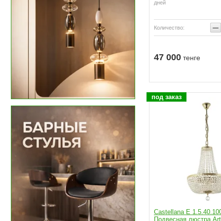
дней
−
Количество:
47 000
тенге
пить
Купить
под заказ
Castellana E 1.5.40.10
Подвесная люстра Art