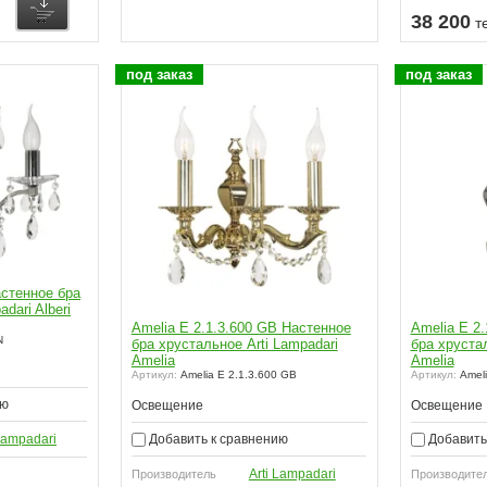
38 200
т
под заказ
под заказ
астенное бра
dari Alberi
Amelia E 2.1.3.600 GB Настенное
Amelia E 2
N
бра хрустальное Arti Lampadari
бра хрустал
Amelia
Amelia
Артикул:
Amelia E 2.1.3.600 GB
Артикул:
Ameli
ию
Освещение
Освещение
Добавить к сравнению
Добавить
 Lampadari
Arti Lampadari
Производитель
Производите