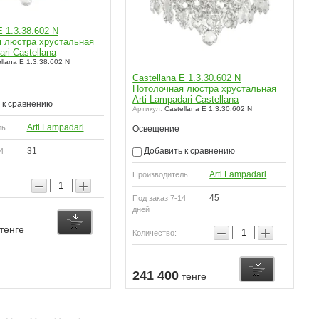
E 1.3.38.602 N
 люстра хрустальная
ari Castellana
llana E 1.3.38.602 N
Castellana E 1.3.30.602 N
Потолочная люстра хрустальная
Arti Lampadari Castellana
 к сравнению
Артикул:
Castellana E 1.3.30.602 N
Arti Lampadari
ль
Освещение
31
Добавить к сравнению
4
Arti Lampadari
Производитель
−
+
45
Под заказ 7-14
дней
−
+
тенге
Количество:
241 400
тенге