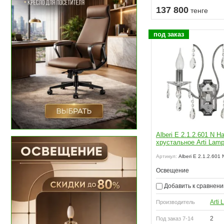
пить
137 800
тенге
под заказ
Alberi E 2.1.2.601 N Н
хрустальное Arti Lampa
Артикул:
Alberi E 2.1.2.601 
Освещение
Добавить к сравнен
Arti
Производитель
2
Под заказ 7-14