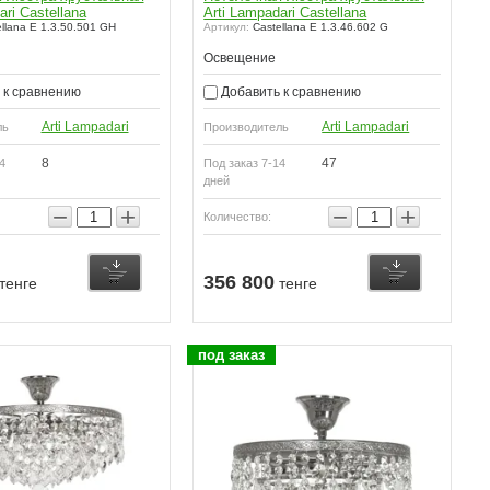
ari Castellana
Arti Lampadari Castellana
llana E 1.3.50.501 GH
Артикул:
Castellana E 1.3.46.602 G
Освещение
 к сравнению
Добавить к сравнению
Arti Lampadari
Arti Lampadari
ль
Производитель
8
47
4
Под заказ 7-14
дней
−
+
−
+
Количество:
356 800
тенге
тенге
под заказ