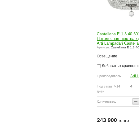
Castellana E 1.3.40.5
Потолочная люстра х
Arti Lampadari Castell
Артикул:
Castellana E 1.3.4
Освещение
Добавить к сравнен
Arti
Производитель
4
Под заказ 7-14
дней
пить
−
Количество:
Купить
243 900
тенге