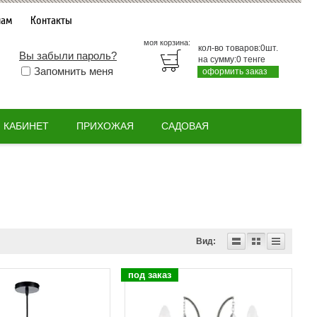
нам
Контакты
моя корзина:
кол-во товаров:
0
шт.
Вы забыли пароль?
на сумму:
0
тенге
Запомнить меня
оформить заказ
КАБИНЕТ
ПРИХОЖАЯ
САДОВАЯ
Вид:
под заказ