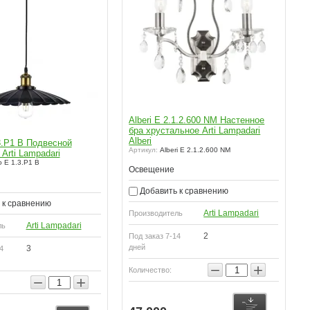
Alberi E 2.1.2.600 NM Настенное
бра хрустальное Arti Lampadari
Alberi
3.P1 B Подвесной
Артикул:
Alberi E 2.1.2.600 NM
Arti Lampadari
 E 1.3.P1 B
Освещение
Добавить к сравнению
 к сравнению
Arti Lampadari
Производитель
Arti Lampadari
ль
2
Под заказ 7-14
дней
3
4
−
+
Количество:
−
+