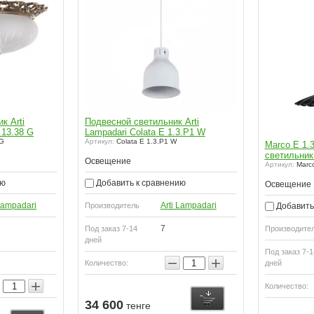
к Arti
Подвесной светильник Arti
.13.38 G
Lampadari Colata E 1.3.P1 W
 G
Артикул:
Colata E 1.3.P1 W
Marco E 1.
светильник 
Освещение
Артикул:
Marco
ию
Добавить к сравнению
Освещение
 Lampadari
Arti Lampadari
Добавить
Производитель
7
Под заказ 7-14
Производите
дней
Под заказ 7-1
−
+
Количество:
дней
+
Количество:
34 600
тенге