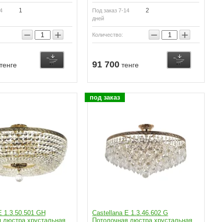
1
2
4
Под заказ 7-14
дней
−
+
−
+
Количество:
91 700
тенге
тенге
под заказ
E 1.3.50.501 GH
Castellana E 1.3.46.602 G
 люстра хрустальная
Потолочная люстра хрустальная