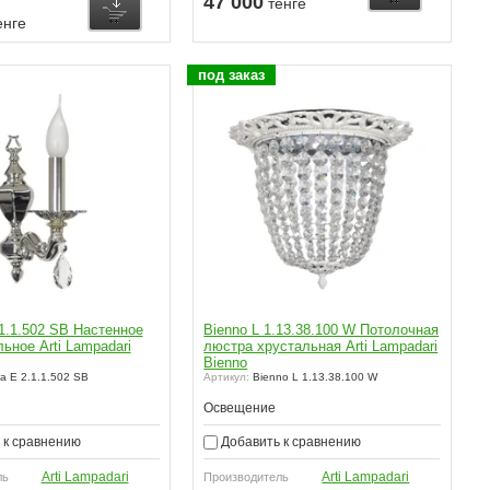
47 000
тенге
енге
под заказ
.1.1.502 SB Настенное
Bienno L 1.13.38.100 W Потолочная
ьное Arti Lampadari
люстра хрустальная Arti Lampadari
Bienno
a E 2.1.1.502 SB
Артикул:
Bienno L 1.13.38.100 W
Освещение
 к сравнению
Добавить к сравнению
Arti Lampadari
Arti Lampadari
ль
Производитель