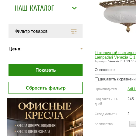
НАШ КАТАЛОГ
Фильтр товаров
Цена:
Потолочный светильни
Lampadari Venezia E 1
Артикул:
Venezia E 1.13.38
Показать
Освещение
Добавить к сравнен
Сбросить фильтр
Arti
Производитель
245
Под заказ 7-14
дней
2
Склад Алматы
−
Количество:
Купить