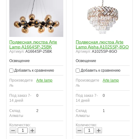
Подвесная люстра Arte
Подвесная люстра Arte
Lamp A1664SP-25BK
Lamp Aisha A1025SP-8GO
Артикул:
A1664SP-25BK
Артикул:
A1025SP-8GO
Освещение
Освещение
Добавить к сравнению
Добавить к сравнению
Производите
Arte lamp
Производите
Arte lamp
ль
ль
Под заказ 7-
0
Под заказ 7-
0
14 дней
14 дней
Склад
2
Склад
1
Алматы
Алматы
Количество:
Количество:
−
+
−
+