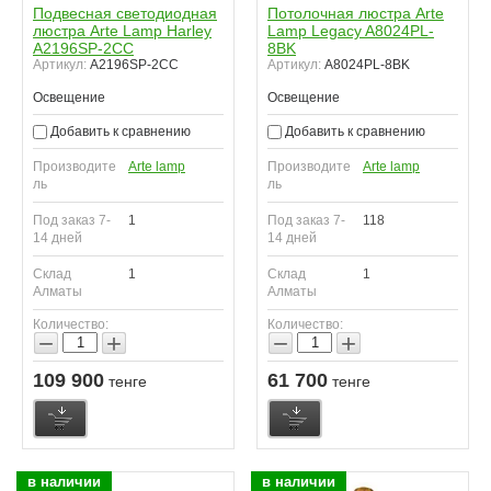
Подвесная светодиодная
Потолочная люстра Arte
люстра Arte Lamp Harley
Lamp Legacy A8024PL-
A2196SP-2CC
8BK
Артикул:
A2196SP-2CC
Артикул:
A8024PL-8BK
Освещение
Освещение
Добавить к сравнению
Добавить к сравнению
Производите
Arte lamp
Производите
Arte lamp
ль
ль
Под заказ 7-
1
Под заказ 7-
118
14 дней
14 дней
Склад
1
Склад
1
Алматы
Алматы
Количество:
Количество:
−
+
−
+
109 900
61 700
тенге
тенге
в наличии
в наличии