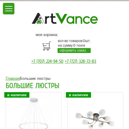
моя корзина:
кол-во товаров:
0
шт.
на сумму:
0
тенге
оформить заказ
+7 (707) 224-94-50
+7 (727) 328-72-83
Главная
Большие люстры
БОЛЬШИЕ ЛЮСТРЫ
в наличии
в наличии