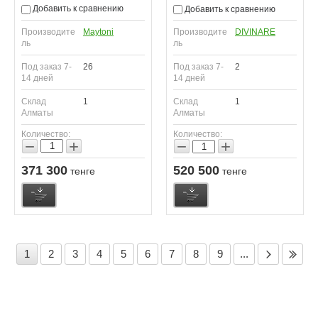
Добавить к сравнению
Добавить к сравнению
Производите
Maytoni
Производите
DIVINARE
ль
ль
Под заказ 7-
26
Под заказ 7-
2
14 дней
14 дней
Склад
1
Склад
1
Алматы
Алматы
Количество:
Количество:
−
+
−
+
371 300
520 500
тенге
тенге
1
2
3
4
5
6
7
8
9
...