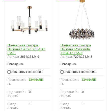
Подвесная люстра
Подвесная люстра
Divinare Barolo 2654/17
Divinare Rosalinda
LM-9
7204/17 LM-8
Артикул:
2654/17 LM-9
Артикул:
7204/17 LM-8
Освещение
Освещение
Добавить к сравнению
Добавить к сравнению
Производите
DIVINARE
Производите
DIVINARE
ль
ль
Под заказ 7-
0
Под заказ 7-
0
14 дней
14 дней
Склад
1
Склад
1
Алматы
Алматы