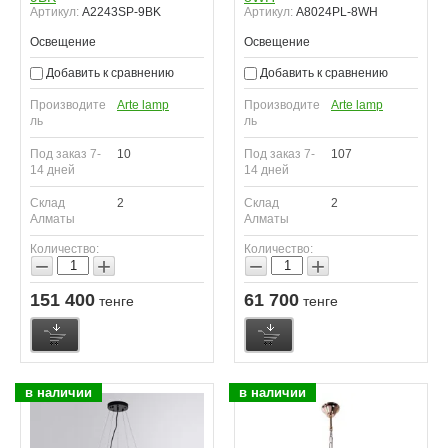
Артикул:
A2243SP-9BK
Артикул:
A8024PL-8WH
Освещение
Освещение
Добавить к сравнению
Добавить к сравнению
Производите
Arte lamp
Производите
Arte lamp
ль
ль
Под заказ 7-
10
Под заказ 7-
107
14 дней
14 дней
Склад
2
Склад
2
Алматы
Алматы
Количество:
Количество:
−
+
−
+
151 400
61 700
тенге
тенге
в наличии
в наличии