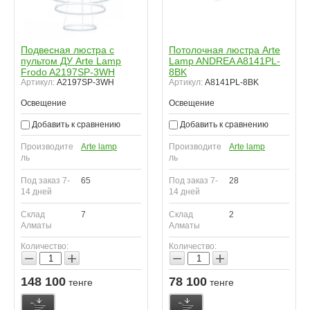
Подвесная люстра с
Потолочная люстра Arte
пультом ДУ Arte Lamp
Lamp ANDREA A8141PL-
Frodo A2197SP-3WH
8BK
Артикул:
A2197SP-3WH
Артикул:
A8141PL-8BK
Освещение
Освещение
Добавить к сравнению
Добавить к сравнению
Производите
Arte lamp
Производите
Arte lamp
ль
ль
Под заказ 7-
65
Под заказ 7-
28
14 дней
14 дней
Склад
7
Склад
2
Алматы
Алматы
Количество:
Количество:
−
+
−
+
148 100
78 100
тенге
тенге