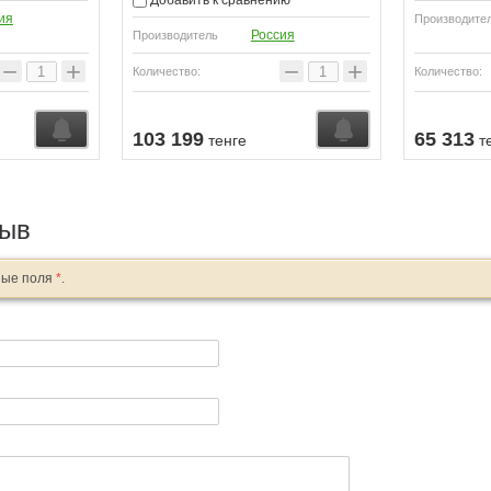
ия
Производите
Россия
Производитель
−
+
−
+
Количество:
Количество:
Узнать о поступлении
Узнать о поступл
103 199
65 313
тенге
т
зыв
ные поля
*
.