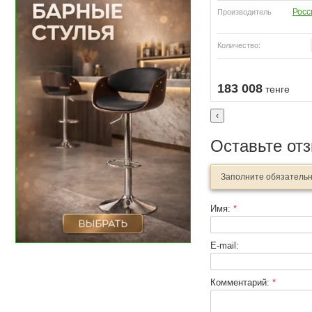
Росс
Производитель
Количество:
Узнать о поступлении
Узнать о поступлении
183 008
тенге
‹
Оставьте от
Заполните обязатель
Имя:
*
E-mail:
Комментарий:
*