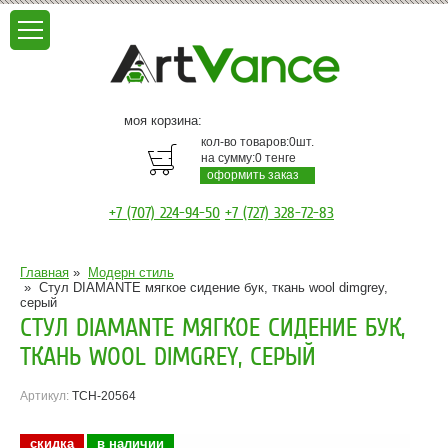
моя корзина:
кол-во товаров:
0
шт.
на сумму:
0
тенге
оформить заказ
+7 (707) 224-94-50
+7 (727) 328-72-83
Главная
»
Модерн стиль
»
Стул DIAMANTE мягкое сидение бук, ткань wool dimgrey,
серый
СТУЛ DIAMANTE МЯГКОЕ СИДЕНИЕ БУК,
ТКАНЬ WOOL DIMGREY, СЕРЫЙ
Артикул:
TCH-20564
скидка
в наличии