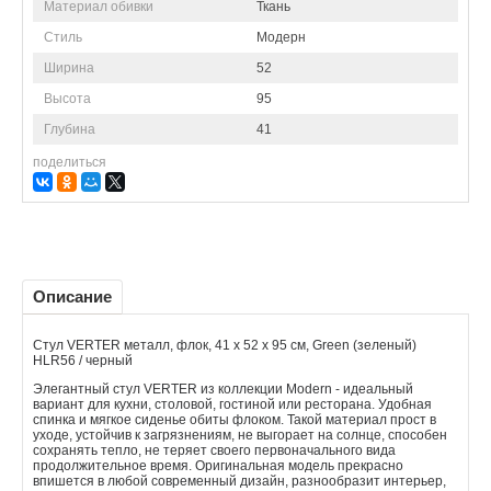
Материал обивки
Ткань
Стиль
Модерн
Ширина
52
Высота
95
Глубина
41
поделиться
Описание
Стул VERTER металл, флок, 41 х 52 х 95 см, Green (зеленый)
HLR56 / черный
Элегантный стул VERTER из коллекции Modern - идеальный
вариант для кухни, столовой, гостиной или ресторана. Удобная
спинка и мягкое сиденье обиты флоком. Такой материал прост в
уходе, устойчив к загрязнениям, не выгорает на солнце, способен
сохранять тепло, не теряет своего первоначального вида
продолжительное время. Оригинальная модель прекрасно
впишется в любой современный дизайн, разнообразит интерьер,