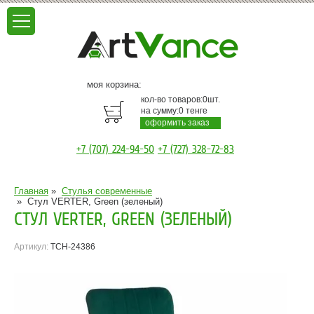
моя корзина:
кол-во товаров:
0
шт.
на сумму:
0
тенге
оформить заказ
+7 (707) 224-94-50
+7 (727) 328-72-83
Главная
»
Стулья современные
»
Стул VERTER, Green (зеленый)
СТУЛ VERTER, GREEN (ЗЕЛЕНЫЙ)
Артикул:
TCH-24386