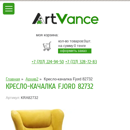
моя корзина:
кол-во товаров:
0
шт.
на сумму:
0
тенге
оформить заказ
+7 (707) 224-94-50
+7 (727) 328-72-83
Главная
»
Архив2
»
Кресло-качалка Fjord 82732
КРЕСЛО-КАЧАЛКА FJORD 82732
Артикул:
KRA82732