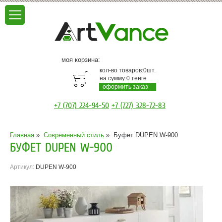
моя корзина:
кол-во товаров:
0
шт.
на сумму:
0
тенге
оформить заказ
+7 (707) 224-94-50
+7 (727) 328-72-83
Главная
»
Современный стиль
»
Буфет DUPEN W-900
БУФЕТ DUPEN W-900
Артикул:
DUPEN W-900