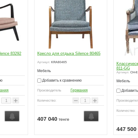
lence 83292
Кресло для отдыха Silence 80465
Артикул:
KRA80465
Классическ
811-GG
Мебель
Артикул:
CH-8
ию
Добавить к сравнению
Мебель
ания
Германия
Добавить
Производитель
+
−
+
Количество:
Производите
Количество:
407 040
тенге
447 500