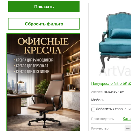
Показать
Сбросить фильтр
Полукресло Nitro 5KS
Артикул:
5KS24507-BV
Мебель
Добавить к сравнен
Кита
Производитель
нать о поступлении
Узнать о поступлении
−
Количество: