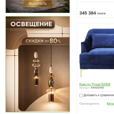
345 384
тенге
Кресло Proud 82069
Артикул:
KRA82069
Добавить к сравнен
Кита
Производитель