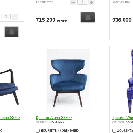
−
+
Количество:
Количество:
+
715 200
936 000
тенге
lence 83293
Кресло Aloha 83300
Кресло Win
Артикул:
KRA83300
Артикул:
KRA8
ию
Добавить к сравнению
Добавить