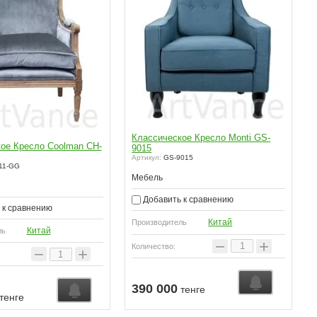
Классическое Кресло Monti GS-
ое Кресло Coolman CH-
9015
Артикул:
GS-9015
11-GG
Мебель
Добавить к сравнению
 к сравнению
Китай
Производитель
Китай
ль
−
+
Количество:
−
+
390 000
тенге
тенге