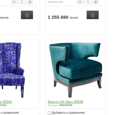
−
+
−
+
Количество:
1 255 680
тенге
тенге
g 83342
Кресло Art Deco 83536
3342
Артикул:
KRA83536
 к сравнению
Добавить к сравнению