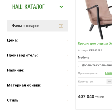
НАШ КАТАЛОГ
Фильтр товаров
Цена:
Кресло для отдыха Si
Артикул:
KRA83292
Производитель:
Мебель
Добавить к сравнен
Наличие:
Герм
Производитель
−
Количество:
Материал обивки:
407 040
тенге
Узнать о поступлении
Стиль:
нать о поступлении