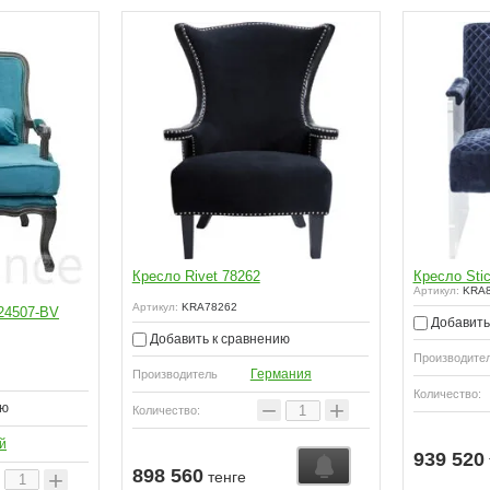
Кресло Rivet 78262
Кресло Sti
Артикул:
KRA8
Артикул:
KRA78262
24507-BV
Добавить
Добавить к сравнению
Производите
Германия
Производитель
Количество:
−
+
ию
Количество:
й
939 520
898 560
+
тенге