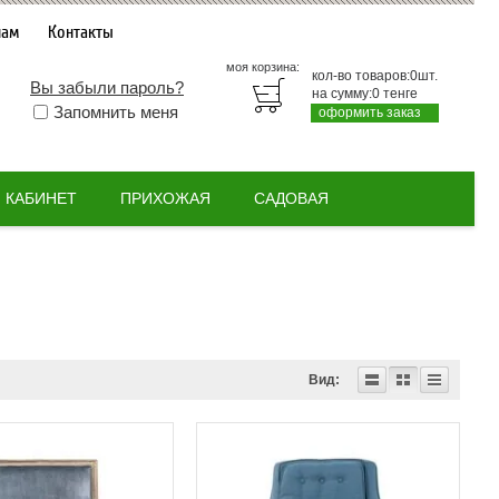
нам
Контакты
моя корзина:
кол-во товаров:
0
шт.
Вы забыли пароль?
на сумму:
0
тенге
Запомнить меня
оформить заказ
КАБИНЕТ
ПРИХОЖАЯ
САДОВАЯ
Вид: