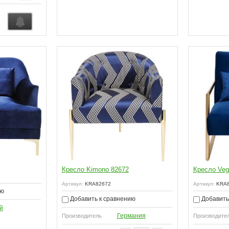
Кресло Kimono 82672
Кресло Veg
Артикул:
KRA82672
Артикул:
KRA8
ию
Добавить к сравнению
Добавить
й
Германия
Производитель
Производите