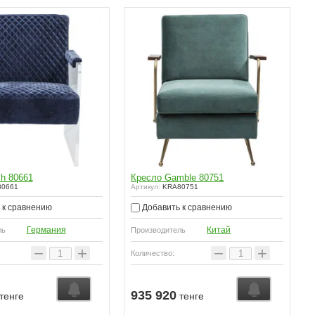
ch 80661
Кресло Gamble 80751
0661
Артикул:
KRA80751
 к сравнению
Добавить к сравнению
Германия
Китай
ль
Производитель
−
+
−
+
Количество:
935 920
тенге
тенге