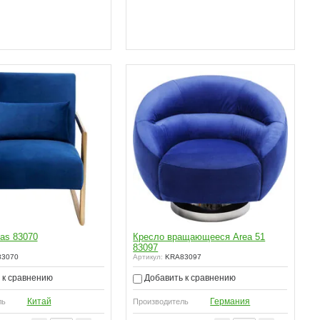
as 83070
Кресло вращающееся Area 51
83097
3070
Артикул:
KRA83097
 к сравнению
Добавить к сравнению
Китай
Германия
ль
Производитель