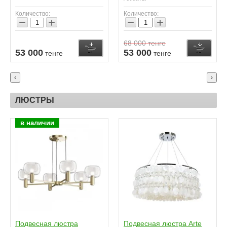
Количество:
Количество:
−
+
−
+
68 000
тенге
Купить
Купить
К
53 000
53 000
тенге
тенге
‹
›
ЛЮСТРЫ
в наличии
Подвесная люстра
Подвесная люстра Arte