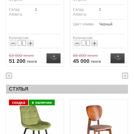
Склад
1
Склад
1
Алматы
Алматы
Цвет обивки
Черный
Количество:
Количество:
−
+
−
+
63 000
тенге
65 000
тенге
Купить
Купить
К
51 200
45 000
тенге
тенге
‹
›
СТУЛЬЯ
скидка
в наличии