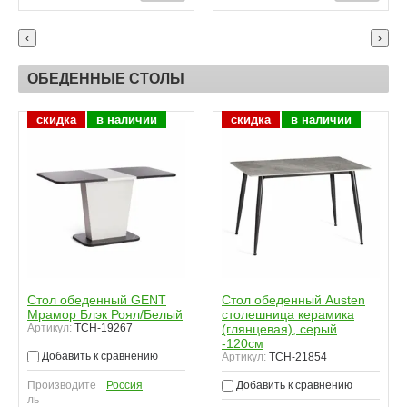
‹
›
ОБЕДЕННЫЕ СТОЛЫ
скидка
в наличии
скидка
в наличии
Стол обеденный GENT
Стол обеденный Austen
Мрамор Блэк Роял/Белый
столешница керамика
Артикул:
TCH-19267
(глянцевая), серый
-120см
Добавить к сравнению
Артикул:
TCH-21854
Добавить к сравнению
Производите
Россия
ль