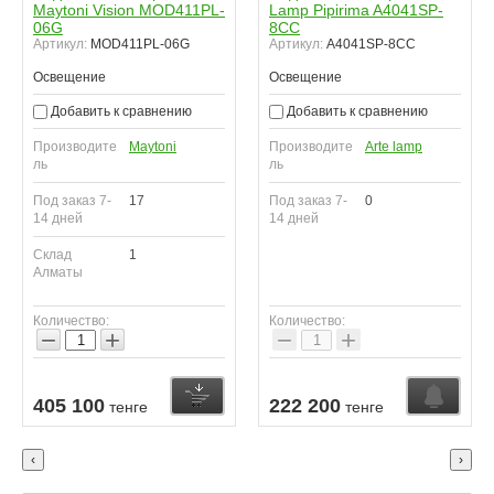
Maytoni Vision MOD411PL-
Lamp Pipirima A4041SP-
06G
8CC
Артикул:
MOD411PL-06G
Артикул:
A4041SP-8CC
Освещение
Освещение
Добавить к сравнению
Добавить к сравнению
Производите
Maytoni
Производите
Arte lamp
ль
ль
Под заказ 7-
17
Под заказ 7-
0
14 дней
14 дней
Склад
1
Алматы
Количество:
Количество:
−
+
−
+
Купить
Купить
У
405 100
222 200
тенге
тенге
‹
›