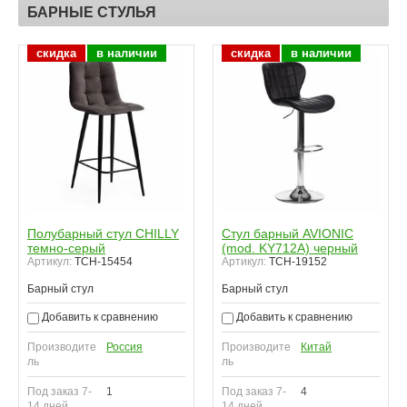
БАРНЫЕ СТУЛЬЯ
скидка
в наличии
скидка
в наличии
Полубарный стул CHILLY
Стул барный AVIONIC
темно-серый
(mod. KY712A) черный
Артикул:
TCH-15454
Артикул:
TCH-19152
Барный стул
Барный стул
Добавить к сравнению
Добавить к сравнению
Производите
Россия
Производите
Китай
ль
ль
Под заказ 7-
1
Под заказ 7-
4
14 дней
14 дней