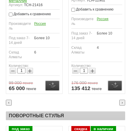
металлик
Артикул:
TCH-12902
Артикул:
TCH-21416
Добавить к сравнению
Добавить к сравнению
Производите
Россия
Производите
Россия
ль
ль
Под заказ 7-
Более 10
Под заказ 7-
Более 10
14 дней
14 дней
Склад
4
Склад
6
Алматы
Алматы
Количество:
Количество:
−
+
−
+
99 000
тенге
176 000
тенге
Купить
Купить
К
65 000
135 412
тенге
тенге
‹
›
ПОВОРОТНЫЕ СТУЛЬЯ
под заказ
скидка
в наличии