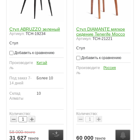
Стул ABRUZZO зеленый
Стул DIAMANTE мягкое
Артикул:
TCH-19234
сидение Tenerife Mocco
Артикул:
TCH-21221
Стул
Стул
Добавить к сравнению
Добавить к сравнению
Производите
Китай
ль
Производите
Россия
ль
Под заказ 7-
Более 10
14 дней
Склад
10
Алматы
Количество:
Количество:
−
+
−
+
58 000
тенге
Купить
Купить
К
31 627
60 000
тенге
тенге