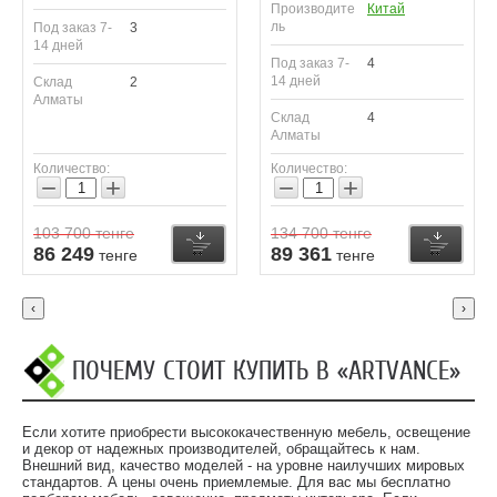
Производите
Китай
ль
Под заказ 7-
3
14 дней
Под заказ 7-
4
14 дней
Склад
2
Алматы
Склад
4
Алматы
Количество:
Количество:
−
+
−
+
103 700
тенге
134 700
тенге
Купить
Купить
К
86 249
89 361
тенге
тенге
‹
›
ПОЧЕМУ СТОИТ КУПИТЬ В «ARTVANCE»
Если хотите приобрести высококачественную мебель, освещение
и декор от надежных производителей, обращайтесь к нам.
Внешний вид, качество моделей - на уровне наилучших мировых
стандартов. А цены очень приемлемые. Для вас мы бесплатно