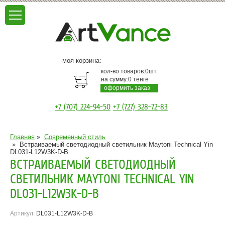
моя корзина:
кол-во товаров:
0
шт.
на сумму:
0
тенге
оформить заказ
+7 (707) 224-94-50
+7 (727) 328-72-83
Главная
»
Современный стиль
»
Встраиваемый светодиодный светильник Maytoni Technical Yin
DL031-L12W3K-D-B
ВСТРАИВАЕМЫЙ СВЕТОДИОДНЫЙ
СВЕТИЛЬНИК MAYTONI TECHNICAL YIN
DL031-L12W3K-D-B
Артикул:
DL031-L12W3K-D-B