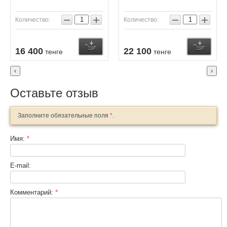
−
+
−
+
Количество:
Количество:
Купить
Купить
К
16 400
22 100
тенге
тенге
‹
›
Оставьте отзыв
Заполните обязательные поля
*
.
Имя:
*
E-mail:
Комментарий:
*