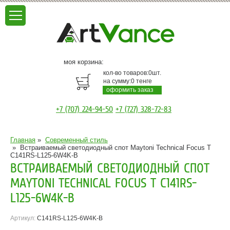
моя корзина:
кол-во товаров:
0
шт.
на сумму:
0
тенге
оформить заказ
+7 (707) 224-94-50
+7 (727) 328-72-83
Главная
»
Современный стиль
»
Встраиваемый светодиодный спот Maytoni Technical Focus T
C141RS-L125-6W4K-B
ВСТРАИВАЕМЫЙ СВЕТОДИОДНЫЙ СПОТ
MAYTONI TECHNICAL FOCUS T C141RS-
L125-6W4K-B
Артикул:
C141RS-L125-6W4K-B