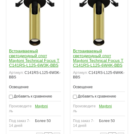
Встраиваемый
Встраиваемый
светодиодный спот
светодиодный спот
Maytoni Technical Focus T
Maytoni Technical Focus T
C141RS-L125-6W3K-BBS
C141RS-L125-6W4K-BBS
Артикул:
C141RS-L125-6W3K-
Артикул:
C141RS-L125-6W4K-
BBS
BBS
Освещение
Освещение
Добавить к сравнению
Добавить к сравнению
Производите
Maytoni
Производите
Maytoni
ль
ль
Под заказ 7-
Более 50
Под заказ 7-
Более 50
14 дней
14 дней