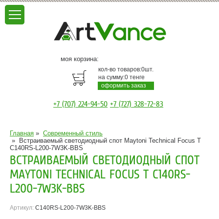
моя корзина:
кол-во товаров:
0
шт.
на сумму:
0
тенге
оформить заказ
+7 (707) 224-94-50
+7 (727) 328-72-83
Главная
»
Современный стиль
»
Встраиваемый светодиодный спот Maytoni Technical Focus T
C140RS-L200-7W3K-BBS
ВСТРАИВАЕМЫЙ СВЕТОДИОДНЫЙ СПОТ
MAYTONI TECHNICAL FOCUS T C140RS-
L200-7W3K-BBS
Артикул:
C140RS-L200-7W3K-BBS