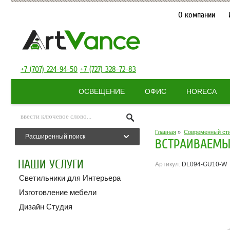
О компании
+7 (707) 224-94-50
+7 (727) 328-72-83
ОСВЕЩЕНИЕ
ОФИС
HORECA
Главная
»
Современный ст
Расширенный поиск
ВСТРАИВАЕМЫЙ
НАШИ УСЛУГИ
Артикул:
DL094-GU10-W
Светильники для Интерьера
Изготовление мебели
Дизайн Студия