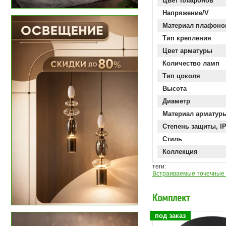
Цвет плафонов
Напряжение/V
Материал плафоно
Тип крепления
Цвет арматуры
Количество ламп
Тип цоколя
Высота
Диаметр
Материал арматур
Степень защиты, I
Стиль
Коллекция
теги:
Встраиваемые точечные 
Комплект
под заказ