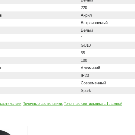
Белый
220
в
Акрил
Встраиваемый
Белый
1
GU10
55
100
ы
Алюминий
P
IP20
Современный
Spark
светильники
,
Точечные светильники
,
Точечные светильники с 1 лампой