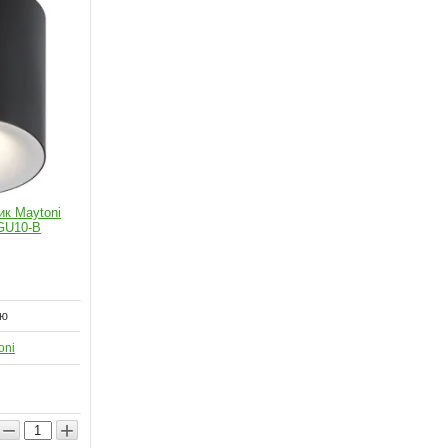
к Maytoni
-GU10-B
ию
oni
−
+