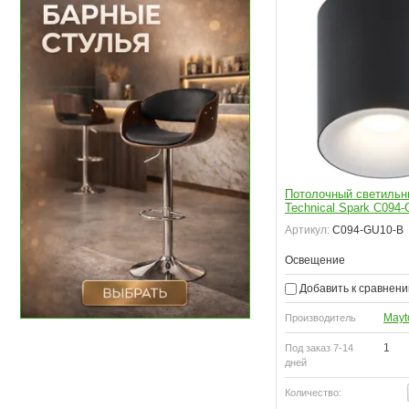
Потолочный светильни
Technical Spark C094
Артикул:
C094-GU10-B
Освещение
Добавить к сравнен
Mayt
Производитель
1
Под заказ 7-14
дней
Количество: