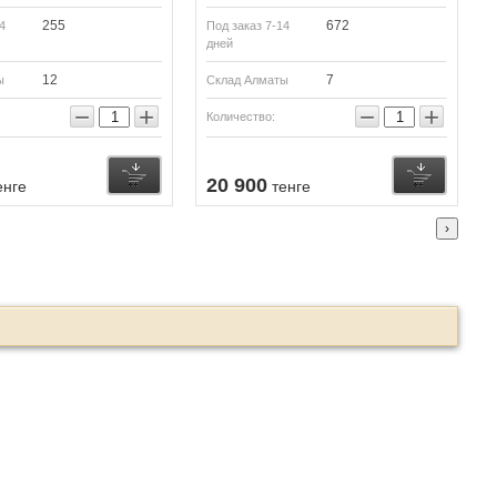
255
672
4
Под заказ 7-14
дней
12
7
ы
Склад Алматы
−
+
−
+
Количество:
Купить
Купить
20 900
енге
тенге
›