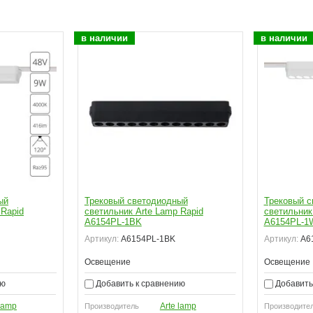
в наличии
в наличии
ый
Трековый светодиодный
Трековый с
 Rapid
светильник Arte Lamp Rapid
светильник
A6154PL-1BK
A6154PL-1
Артикул:
A6154PL-1BK
Артикул:
A6
Освещение
Освещение
ию
Добавить к сравнению
Добавить
 lamp
Arte lamp
Производитель
Производите