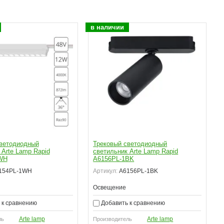
в наличии
в
ветодиодный
Трековый светодиодный
 Arte Lamp Rapid
светильник Arte Lamp Rapid
WH
A6156PL-1BK
154PL-1WH
Артикул:
A6156PL-1BK
Освещение
 к сравнению
Добавить к сравнению
Arte lamp
Arte lamp
ль
Производитель