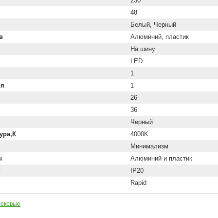
230
48
Белый, Черный
в
Алюминий, пластик
На шину
LED
1
ия
1
26
36
Черный
ура,К
4000K
Минимализм
ы
Алюминий и пластик
P
IP20
Rapid
рековые