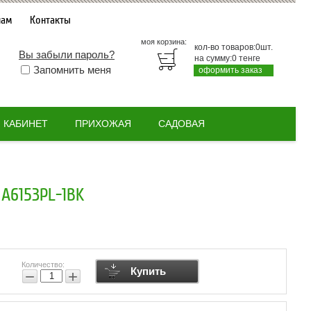
нам
Контакты
моя корзина:
кол-во товаров:
0
шт.
Вы забыли пароль?
на сумму:
0
тенге
Запомнить меня
оформить заказ
КАБИНЕТ
ПРИХОЖАЯ
САДОВАЯ
A6153PL-1BK
Количество:
Купить
−
+