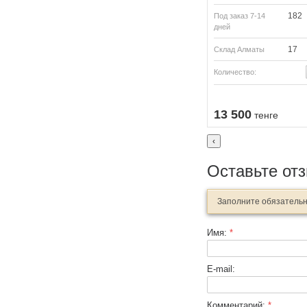
182
Под заказ 7-14
дней
17
Склад Алматы
Количество:
Купить
Купить
13 500
тенге
‹
Оставьте от
Заполните обязатель
Имя:
*
E-mail:
Комментарий:
*