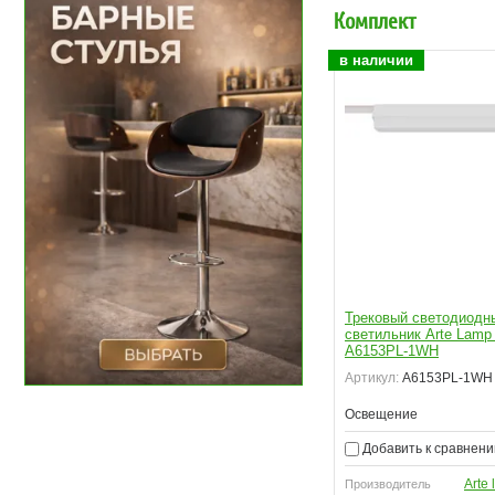
Комплект
в наличии
Трековый светодиодн
светильник Arte Lamp
A6153PL-1WH
Артикул:
A6153PL-1WH
Освещение
Добавить к сравнен
Arte
Производитель