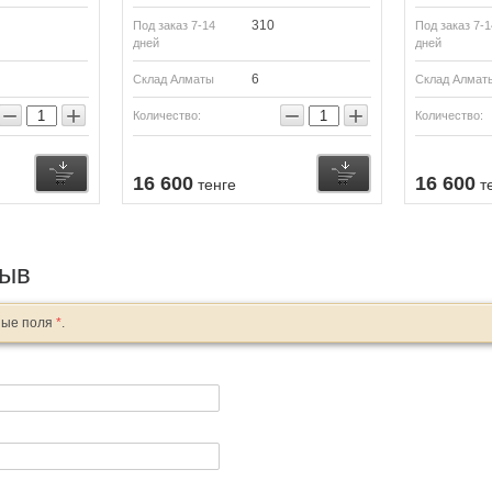
310
Под заказ 7-14
Под заказ 7-1
дней
дней
6
Склад Алматы
Склад Алмат
−
+
−
+
Количество:
Количество:
Купить
Купить
16 600
16 600
тенге
т
зыв
ные поля
*
.