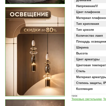
Длина/мм
Напряжение/V
Цвет плафонов
Материал плафоно
Тип крепления
Тип цоколя
Количество ламп
Площадь освещен
Ширина
Высота
Цвет арматуры
Цветовая температ
Стиль
Материал арматур
Степень защиты, I
Коллекция
теги:
Трековые светильники
,
Т