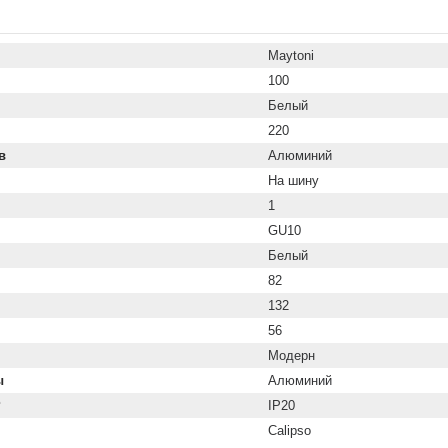
Maytoni
100
Белый
220
в
Алюминий
На шину
1
GU10
Белый
82
132
56
Модерн
ы
Алюминий
P
IP20
Calipso