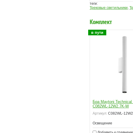
теги:
Трековые светильники
,
Т
Комплект
в пути
Бра Maytoni Technical 
C082WL-12W2.7K-W
Артикул:
C082WL-12W2
Освещение
Добавить к сравнен