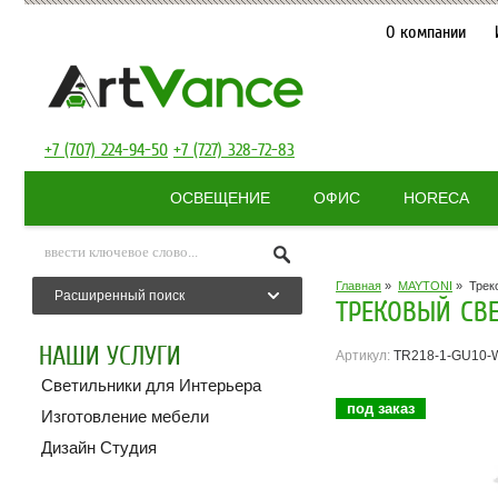
О компании
+7 (707) 224-94-50
+7 (727) 328-72-83
ОСВЕЩЕНИЕ
ОФИС
HORECA
Главная
»
MAYTONI
»
Трек
Расширенный поиск
ТРЕКОВЫЙ СВЕ
НАШИ УСЛУГИ
Артикул:
TR218-1-GU10-
Светильники для Интерьера
под заказ
Изготовление мебели
Дизайн Студия