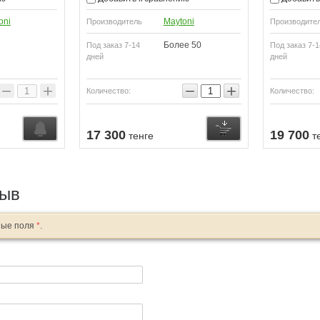
oni
Maytoni
Производитель
Производите
Более 50
Под заказ 7-14
Под заказ 7-1
дней
дней
−
+
−
+
Количество:
Количество:
Купить
Узнать о поступл
17 300
19 700
тенге
т
зыв
ные поля
*
.