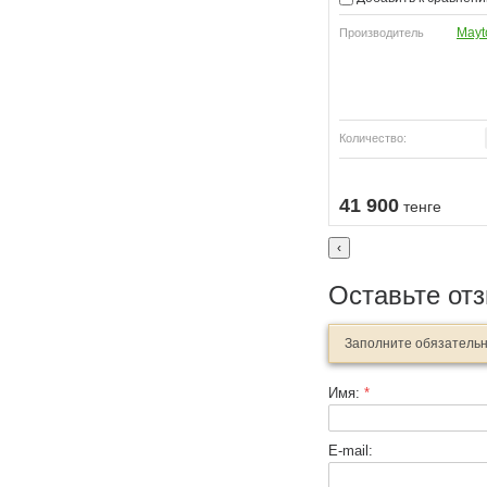
Mayt
Производитель
Количество:
Купить
Купить
41 900
тенге
‹
Оставьте от
Заполните обязатель
Имя:
*
E-mail: