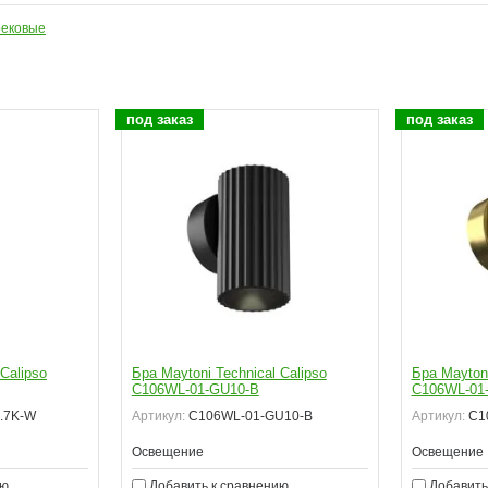
рековые
под заказ
под заказ
Calipso
Бра Maytoni Technical Calipso
Бра Maytoni
C106WL-01-GU10-B
C106WL-01
.7K-W
Артикул:
C106WL-01-GU10-B
Артикул:
C1
Освещение
Освещение
ию
Добавить к сравнению
Добавить