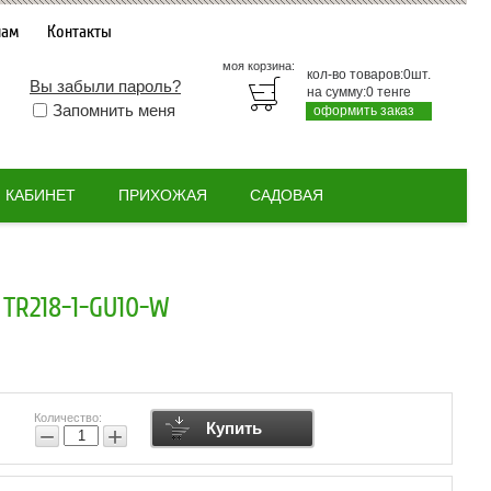
нам
Контакты
моя корзина:
кол-во товаров:
0
шт.
Вы забыли пароль?
на сумму:
0
тенге
Запомнить меня
оформить заказ
КАБИНЕТ
ПРИХОЖАЯ
САДОВАЯ
TR218-1-GU10-W
Количество:
Купить
−
+