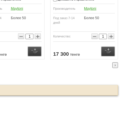
Maytoni
Maytoni
ль
Производитель
Более 50
Более 50
4
Под заказ 7-14
дней
−
+
−
+
Количество:
ении
Купить
Купить
17 300
енге
тенге
›