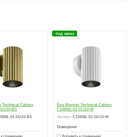
под заказ
п
 Technical Calipso
Бра Maytoni Technical Calipso
-GU10-BS
C106WL-01-GU10-W
06WL-01-GU10-BS
Артикул:
C106WL-01-GU10-W
Освещение
 к сравнению
Добавить к сравнению