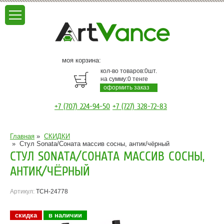
моя корзина:
кол-во товаров:
0
шт.
на сумму:
0
тенге
оформить заказ
+7 (707) 224-94-50
+7 (727) 328-72-83
Главная
»
СКИДКИ
»
Стул Sonata/Соната массив сосны, антик/чёрный
СТУЛ SONATA/СОНАТА МАССИВ СОСНЫ,
АНТИК/ЧЁРНЫЙ
Артикул:
TCH-24778
скидка
в наличии