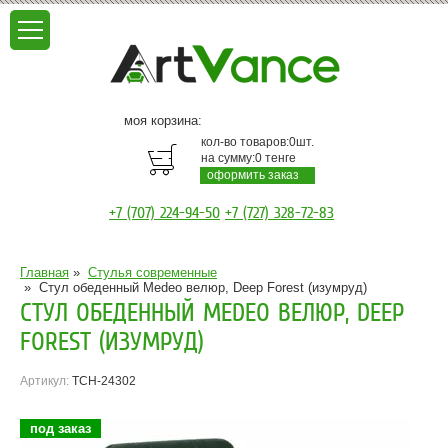
моя корзина:
кол-во товаров:
0
шт.
на сумму:
0
тенге
оформить заказ
+7 (707) 224-94-50
+7 (727) 328-72-83
Главная
»
Стулья современные
»
Стул обеденный Medeo велюр, Deep Forest (изумруд)
СТУЛ ОБЕДЕННЫЙ MEDEO ВЕЛЮР, DEEP
FOREST (ИЗУМРУД)
Артикул:
TCH-24302
под заказ