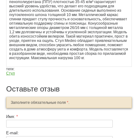
пенополиуретана (ППУ) плотностью 35-45 кг/м³ гарантирует
высокий уровень удобства, что делает его подходящим для
длительного использования. Основание сиденья выполнено из
гнутоклееного шпона толщиной 10 мм. Металлический каркас
спинки придает стулу прочность и основательность, обеспечивает
оптимальную поддержку спины и поясницы. Конусообразные
металлические опоры диаметром 26/16 мм с толщиной металла
1,2 мм долговечны и устойчивы к усиленной эксплуатации. Модель
обита износостойким велюром. Такой материал практичен, прост в
уходе, приятен на ощупь. Стул Medeo обладает привлекательным
внешним видом, способен украсить любое помещение, поможет
создать в доме атмосферу уюта и комфорта. Модель поставляется
в разобранном виде, необходима простая сборка по прилагаемой
инструкции. Максимальная нагрузка 100 кг.
теги:
Стул
Оставьте отзыв
Заполните обязательные поля
*
.
Имя:
*
E-mail: