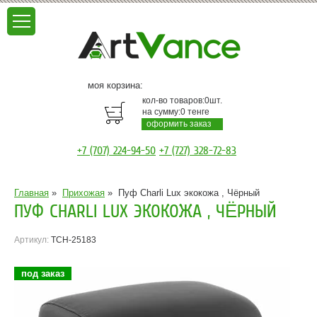
моя корзина:
кол-во товаров:
0
шт.
на сумму:
0
тенге
оформить заказ
+7 (707) 224-94-50
+7 (727) 328-72-83
Главная
»
Прихожая
»
Пуф Charli Lux экокожа , Чёрный
ПУФ CHARLI LUX ЭКОКОЖА , ЧЁРНЫЙ
Артикул:
TCH-25183
под заказ