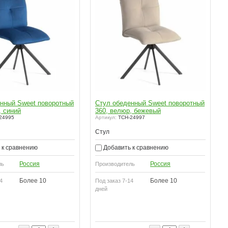
нный Sweet поворотный
Стул обеденный Sweet поворотный
, синий
360, велюр, бежевый
24995
Артикул:
TCH-24997
Стул
 к сравнению
Добавить к сравнению
Россия
Россия
ль
Производитель
Более 10
Более 10
4
Под заказ 7-14
дней