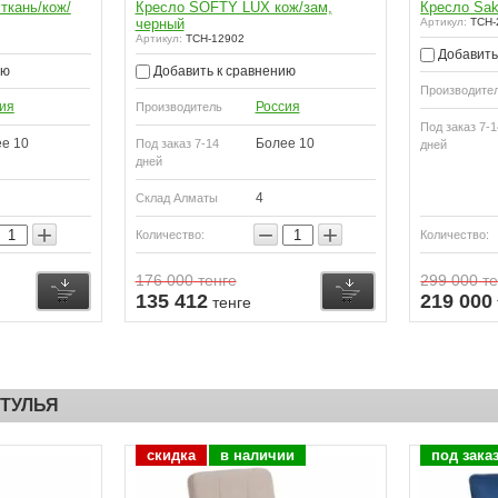
ткань/кож/
Кресло SOFTY LUX кож/зам,
Кресло Sak
черный
Артикул:
TCH-
Артикул:
TCH-12902
Добавить
ию
Добавить к сравнению
Производите
ия
Россия
Производитель
Под заказ 7-1
е 10
Более 10
Под заказ 7-14
дней
дней
4
Склад Алматы
+
−
+
Количество:
Количество:
176 000
тенге
299 000
те
Купить
Купить
135 412
219 000
тенге
ТУЛЬЯ
скидка
в наличии
под зака