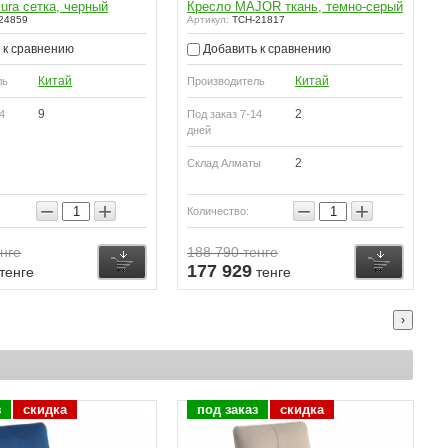
ura сетка, черный
Кресло MAJOR ткань, темно-серый
24859
Артикул:
TCH-21817
 к сравнению
Добавить к сравнению
Китай
Китай
ль
Производитель
9
2
4
Под заказ 7-14
дней
2
Склад Алматы
−
+
−
+
Количество:
нге
188 790
тенге
Купить
Купить
177 929
тенге
тенге
›
з
скидка
под заказ
скидка