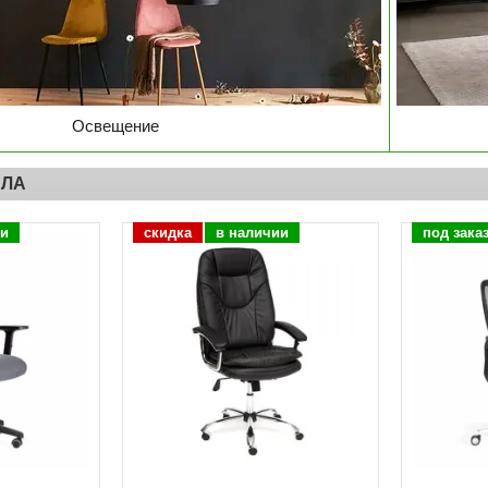
Освещение
СЛА
ии
скидка
в наличии
под зака