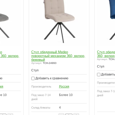
eo
Стул обеденный Medeo
Стул обеде
 360, велюр,
поворотный механизм 360, велюр,
360, велюр
бежевый
Артикул:
TCH-
Артикул:
TCH-24993
Стул
Стул
Добавить
ию
Добавить к сравнению
Производите
ия
Россия
Производитель
Под заказ 7-1
е 10
Более 10
Под заказ 7-14
дней
дней
4
Склад Алматы