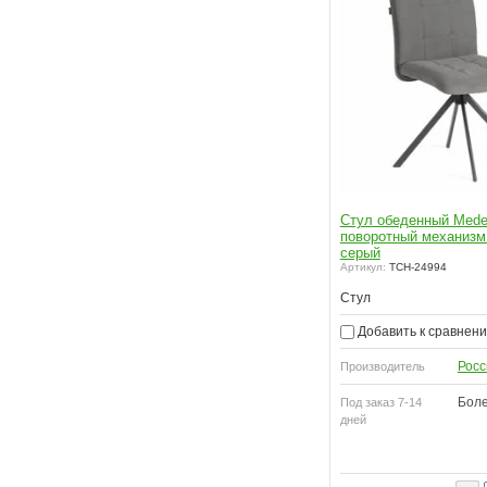
ный
Кресло Murano поворотное 360,
Стул обеденный Med
д)
велюр/букле/ Экокожа, бежевый/
поворотный механизм
коричневый
серый
Артикул:
TCH-25222
Артикул:
TCH-24994
Стул
Добавить к сравнению
Добавить к сравнен
Россия
Производитель
Росс
Производитель
Более 10
Под заказ 7-14
дней
Боле
Под заказ 7-14
дней
10
Склад Алматы