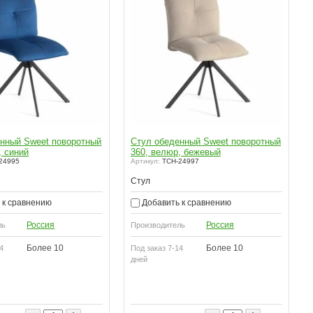
нный Sweet поворотный
Стул обеденный Sweet поворотный
, синий
360, велюр, бежевый
24995
Артикул:
TCH-24997
Стул
 к сравнению
Добавить к сравнению
Россия
Россия
ль
Производитель
Более 10
Более 10
4
Под заказ 7-14
дней