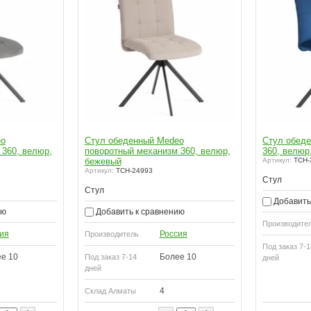
eo
Стул обеденный Medeo
Стул обеде
 360, велюр,
поворотный механизм 360, велюр,
360, велюр
бежевый
Артикул:
TCH-
Артикул:
TCH-24993
Стул
Стул
Добавить
ию
Добавить к сравнению
Производите
ия
Россия
Производитель
Под заказ 7-1
е 10
Более 10
Под заказ 7-14
дней
дней
4
Склад Алматы