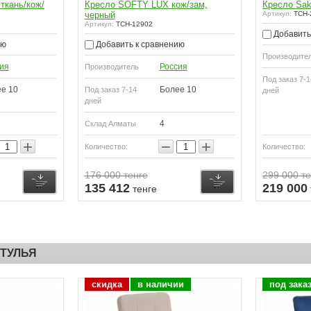
ткань/кож/
Кресло SOFTY LUX кож/зам,
Кресло Sak
черный
Артикул:
TCH-
Артикул:
TCH-12902
Добавить
ию
Добавить к сравнению
Производите
ия
Россия
Производитель
Под заказ 7-1
е 10
Более 10
Под заказ 7-14
дней
дней
4
Склад Алматы
+
−
+
Количество:
Количество:
176 000
тенге
299 000
те
Купить
Купить
135 412
219 000
тенге
ТУЛЬЯ
скидка
в наличии
под зака