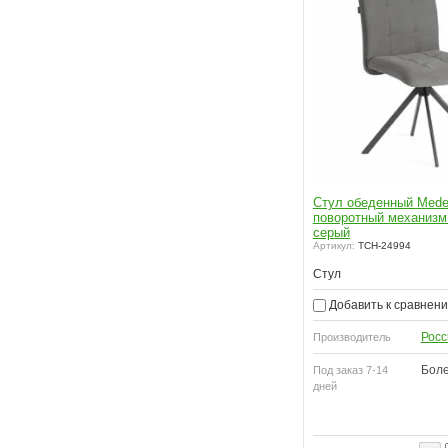
ный
Кресло Murano поворотное 360,
Стул обеденный Med
д)
велюр/букле/ Экокожа, бежевый/
поворотный механизм
коричневый
серый
Артикул:
TCH-25222
Артикул:
TCH-24994
Стул
Добавить к сравнению
Добавить к сравнен
Россия
Производитель
Росс
Производитель
Более 10
Под заказ 7-14
дней
Боле
Под заказ 7-14
дней
10
Склад Алматы