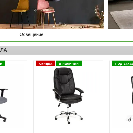
Освещение
СЛА
ии
скидка
в наличии
под зака