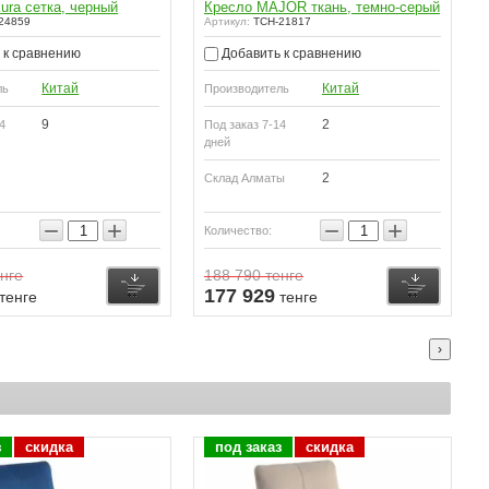
ura сетка, черный
Кресло MAJOR ткань, темно-серый
24859
Артикул:
TCH-21817
 к сравнению
Добавить к сравнению
Китай
Китай
ль
Производитель
9
2
4
Под заказ 7-14
дней
2
Склад Алматы
−
+
−
+
Количество:
нге
188 790
тенге
Купить
Купить
177 929
тенге
тенге
›
з
скидка
под заказ
скидка