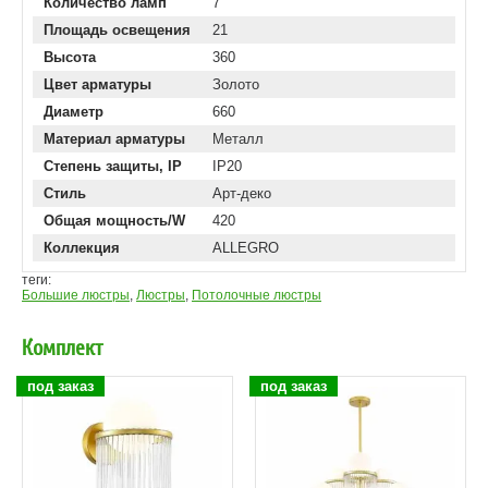
Количество ламп
7
Площадь освещения
21
Высота
360
Цвет арматуры
Золото
Диаметр
660
Материал арматуры
Металл
Степень защиты, IP
IP20
Стиль
Арт-деко
Общая мощность/W
420
Коллекция
ALLEGRO
теги:
Большие люстры
,
Люстры
,
Потолочные люстры
Комплект
под заказ
под заказ