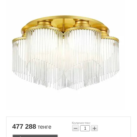
Количество:
477 288
тенге
−
+