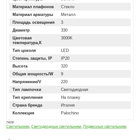
Материал плафонов
Стекло
Материал арматуры
Металл
Площадь освещения
3
Диаметр
330
Цветовая
3000K
температура,К
Тип цоколя
LED
Степень защиты, IP
IP20
Высота
320
Общая мощность/W
9
Напряжение/V
220
Тип лампочки
Светодиодная
Тип крепления
На планку
Страна бренда
Италия
Коллекция
Palochino
теги:
Светильники
,
Светодиодные светильники
,
Подвесные светильники