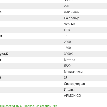
Золото
220
в
Алюминий
На планку
Черный
LED
ия
13
2000
1600
ура,К
3000K
ы
Металл
P
IP20
Минимализм
W
35
Светодиодная
Италия
ARMONICO
ные светильники
,
Подвесные светильники