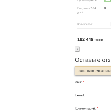
ST L
Производитель
0
Под заказ 7-14
дней
Количество:
Узнать о поступлении
Купить
162 448
тенге
‹
Оставьте от
Заполните обязатель
Имя:
*
E-mail:
Комментарий:
*