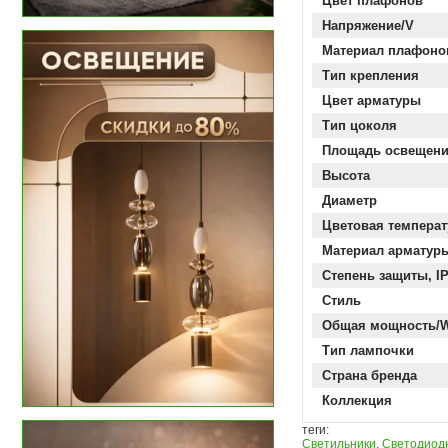
Цвет плафонов
Напряжение/V
Материал плафоно
Тип крепления
Цвет арматуры
Тип цоколя
Площадь освещен
Высота
Диаметр
Цветовая температ
Материал арматур
Степень защиты, I
Стиль
Общая мощность/
Тип лампочки
Страна бренда
Коллекция
теги:
Светильники
,
Светодиод