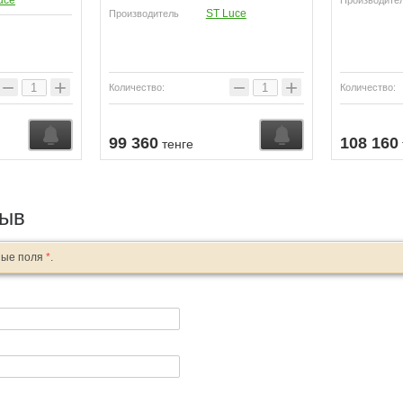
uce
Производите
ST Luce
Производитель
−
+
−
+
Количество:
Количество:
Узнать о поступлении
Узнать о поступл
99 360
108 160
тенге
зыв
ные поля
*
.