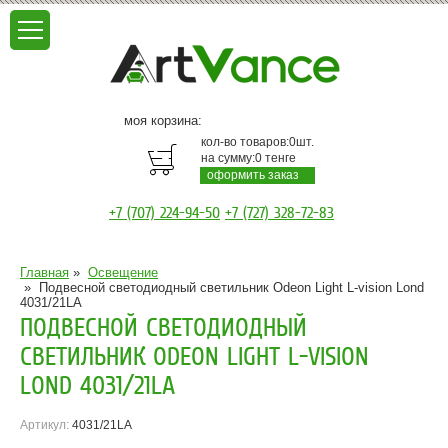
моя корзина:
кол-во товаров:
0
шт.
на сумму:
0
тенге
оформить заказ
+7 (707) 224-94-50
+7 (727) 328-72-83
Главная
»
Освещение
»
Подвесной светодиодный светильник Odeon Light L-vision Lond
4031/21LA
ПОДВЕСНОЙ СВЕТОДИОДНЫЙ
СВЕТИЛЬНИК ODEON LIGHT L-VISION
LOND 4031/21LA
Артикул:
4031/21LA