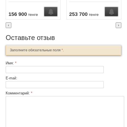
Узнать о поступлении
Узнать о поступлении
К
156 900
253 700
тенге
тенге
‹
›
Оставьте отзыв
Заполните обязательные поля
*
.
Имя:
*
E-mail:
Комментарий:
*