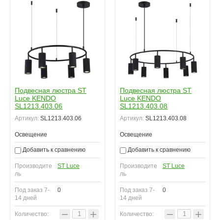
Подвесная люстра ST
Подвесная люстра ST
Luce KENDO
Luce KENDO
SL1213.403.06
SL1213.403.08
Артикул:
SL1213.403.06
Артикул:
SL1213.403.08
Освещение
Освещение
Добавить к сравнению
Добавить к сравнению
Производите
ST Luce
Производите
ST Luce
ль
ль
Под заказ 7-
0
Под заказ 7-
0
14 дней
14 дней
−
+
−
+
Количество:
Количество: