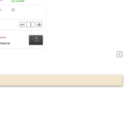
ST Luce
ль
11
4
−
+
нге
тенге
›