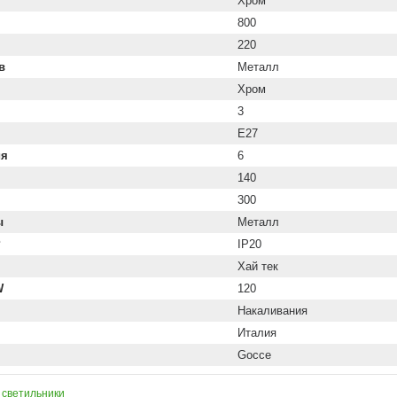
Хром
800
220
в
Металл
Хром
3
E27
ия
6
140
300
ы
Металл
P
IP20
Хай тек
W
120
Накаливания
Италия
Gocce
 светильники