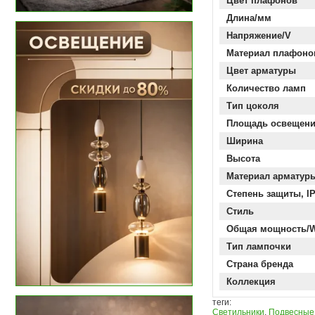
Цвет плафонов
Длина/мм
Напряжение/V
Материал плафоно
Цвет арматуры
Количество ламп
Тип цоколя
Площадь освещен
Ширина
Высота
Материал арматур
Степень защиты, I
Стиль
Общая мощность/
Тип лампочки
Страна бренда
Коллекция
теги:
Светильники
,
Подвесные