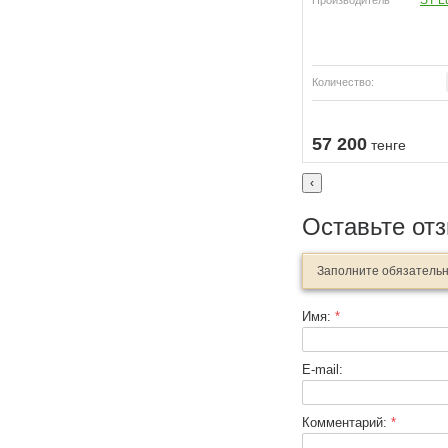
ST L
Производитель
Количество:
Купить
57 200
тенге
‹
Оставьте от
Заполните обязатель
Имя:
*
E-mail:
Комментарий:
*