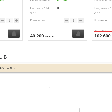
uce
ST Luce
Производитель
Производите
0
Под заказ 7-14
Под заказ 7-1
дней
дней
−
+
−
+
Количество:
Количество:
185 190
те
40 200
102 600
тенге
зыв
ные поля
*
.