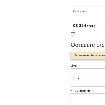
Количество:
Узнать о поступлении
Купить
93 224
тенге
‹
Оставьте от
Заполните обязатель
Имя:
*
E-mail:
Комментарий:
*