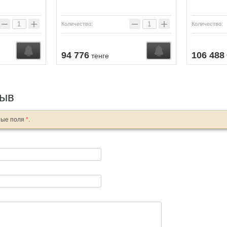
−
+
−
+
Количество:
Количество:
Купить
Купить
94 776
106 488
тенге
зыв
ные поля
*
.