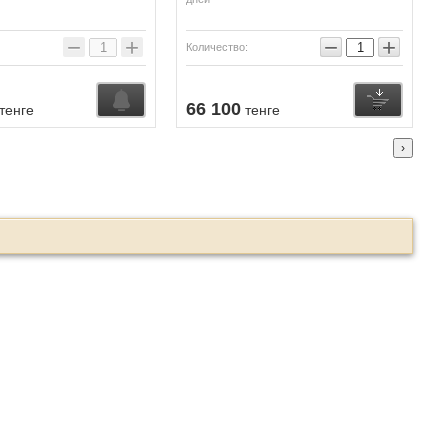
−
+
−
+
Количество:
Узнать о поступлении
Купить
66 100
тенге
тенге
›