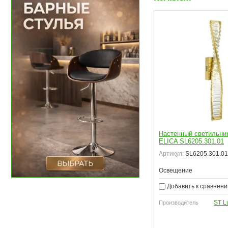
Настенный светильни
ELICA SL6205.301.01
Артикул:
SL6205.301.01
Освещение
Добавить к сравнен
ST L
Производитель