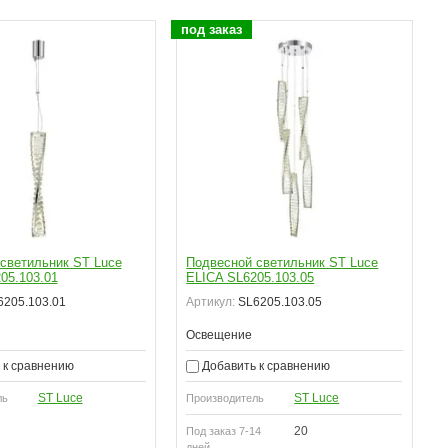
под заказ
п
светильник ST Luce
Подвесной светильник ST Luce
05.103.01
ELICA SL6205.103.05
205.103.01
Артикул:
SL6205.103.05
Освещение
 к сравнению
Добавить к сравнению
ST Luce
ST Luce
ль
Производитель
20
Под заказ 7-14
дней