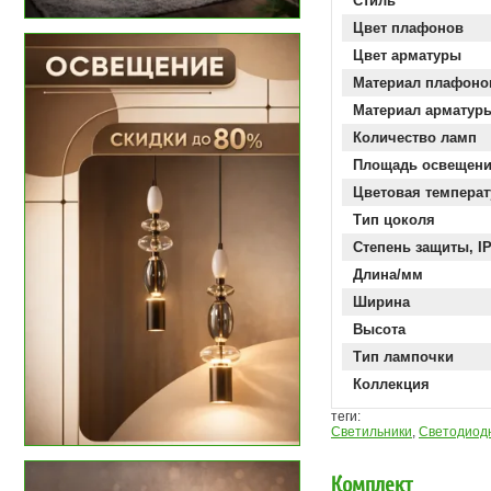
Стиль
Цвет плафонов
Цвет арматуры
Материал плафоно
Материал арматур
Количество ламп
Площадь освещен
Цветовая температ
Тип цоколя
Степень защиты, I
Длина/мм
Ширина
Высота
Тип лампочки
Коллекция
теги:
Светильники
,
Светодиод
Комплект