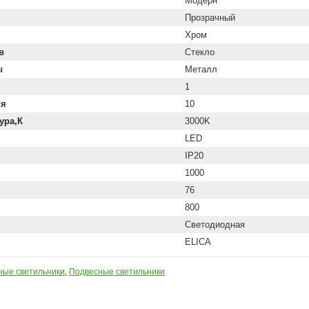
Модерн
Прозрачный
Хром
в
Стекло
ы
Металл
1
ия
10
ура,К
3000K
LED
P
IP20
1000
76
800
Светодиодная
ELICA
ные светильники
,
Подвесные светильники