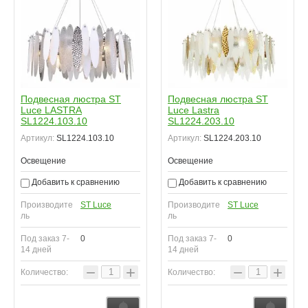
Подвесная люстра ST
Подвесная люстра ST
Luce LASTRA
Luce Lastra
SL1224.103.10
SL1224.203.10
Артикул:
SL1224.103.10
Артикул:
SL1224.203.10
Освещение
Освещение
Добавить к сравнению
Добавить к сравнению
Производите
ST Luce
Производите
ST Luce
ль
ль
Под заказ 7-
0
Под заказ 7-
0
14 дней
14 дней
−
+
−
+
Количество:
Количество: