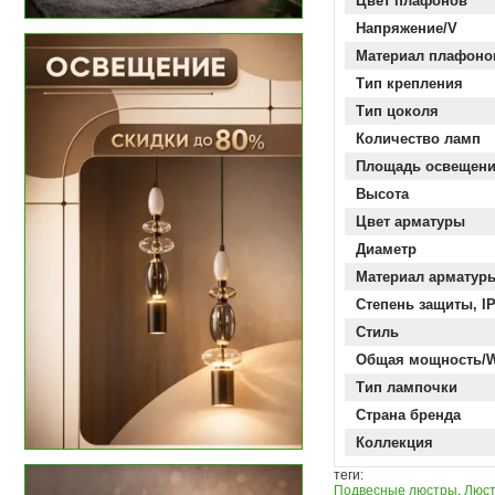
Цвет плафонов
Напряжение/V
Материал плафоно
Тип крепления
Тип цоколя
Количество ламп
Площадь освещен
Высота
Цвет арматуры
Диаметр
Материал арматур
Степень защиты, I
Стиль
Общая мощность/
Тип лампочки
Страна бренда
Коллекция
теги:
Подвесные люстры
,
Люс