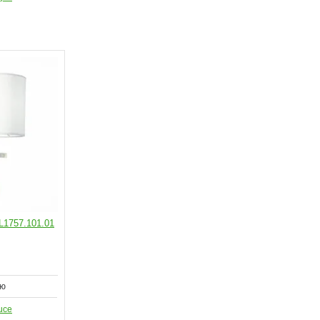
L1757.101.01
ию
uce