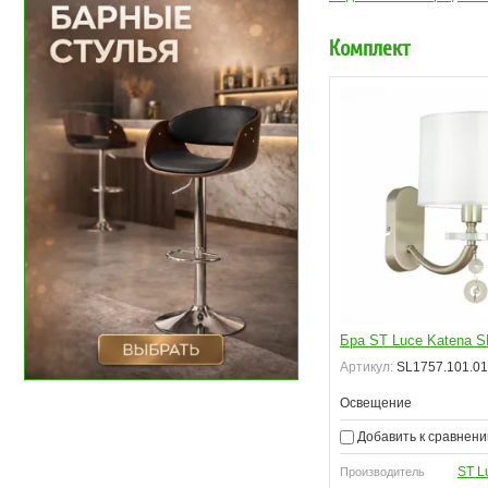
Комплект
Бра ST Luce Katena S
Артикул:
SL1757.101.01
Освещение
Добавить к сравнен
ST L
Производитель