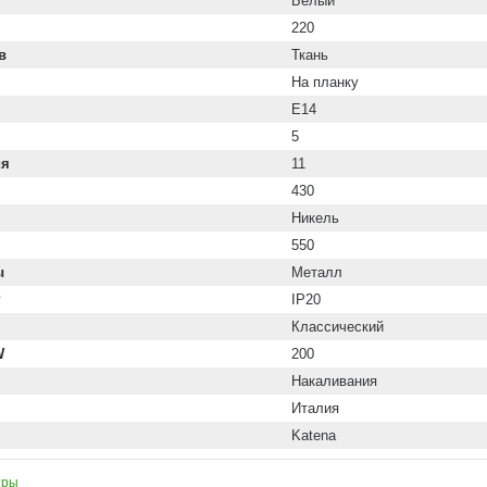
Белый
220
в
Ткань
На планку
E14
5
ия
11
430
Никель
550
ы
Металл
P
IP20
Классический
W
200
Накаливания
Италия
Katena
тры