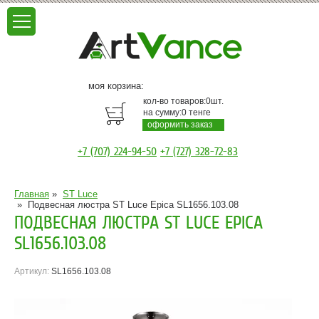
моя корзина:
кол-во товаров:
0
шт.
на сумму:
0
тенге
оформить заказ
+7 (707) 224-94-50
+7 (727) 328-72-83
Главная
»
ST Luce
»
Подвесная люстра ST Luce Epica SL1656.103.08
ПОДВЕСНАЯ ЛЮСТРА ST LUCE EPICA
SL1656.103.08
Артикул:
SL1656.103.08