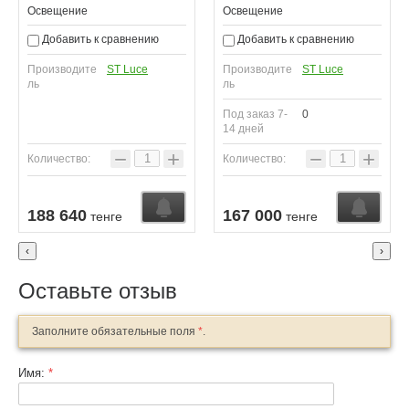
Освещение
Освещение
Добавить к сравнению
Добавить к сравнению
Производите
ST Luce
Производите
ST Luce
ль
ль
Под заказ 7-
0
14 дней
−
+
−
+
Количество:
Количество:
188 640
167 000
тенге
тенге
‹
›
Оставьте отзыв
Заполните обязательные поля
*
.
Имя:
*