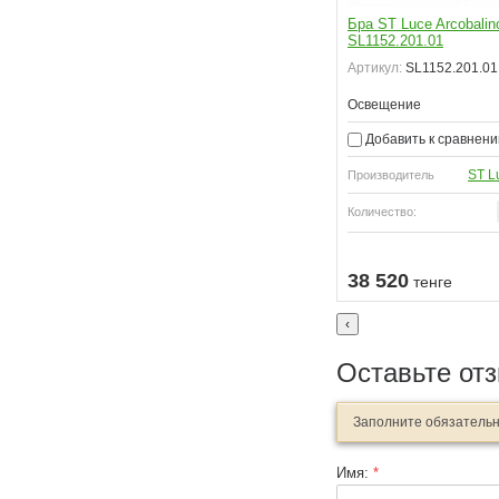
Бра ST Luce Arcobalin
SL1152.201.01
Артикул:
SL1152.201.01
Освещение
Добавить к сравнен
ST L
Производитель
Количество:
38 520
тенге
‹
Оставьте от
Заполните обязатель
Имя:
*