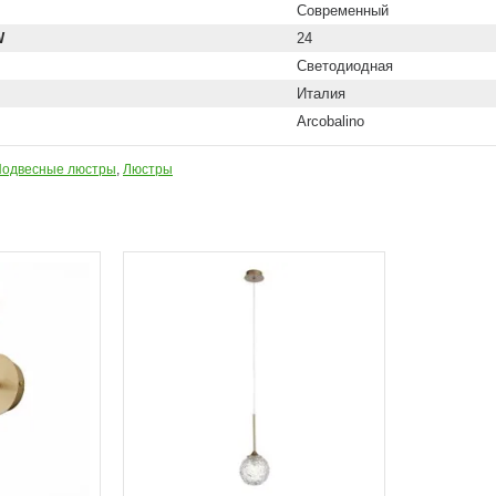
Современный
W
24
Светодиодная
Италия
Arcobalino
одвесные люстры
,
Люстры