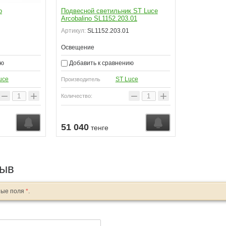
o
Подвесной светильник ST Luce
Arcobalino SL1152.203.01
Артикул:
SL1152.203.01
Освещение
ию
Добавить к сравнению
uce
ST Luce
Производитель
−
+
−
+
Количество:
51 040
тенге
зыв
ные поля
*
.