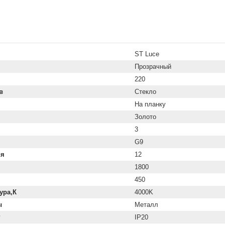
ST Luce
Прозрачный
220
в
Стекло
На планку
Золото
3
G9
ия
12
1800
450
ура,К
4000K
ы
Металл
P
IP20