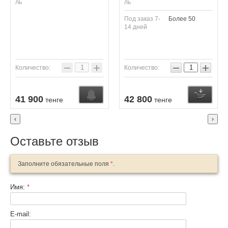
ль
ль
Под заказ 7-
Более 50
14 дней
−
+
−
+
Количество:
Количество:
Узнать о поступлении
Купить
К
41 900
42 800
тенге
тенге
‹
›
Оставьте отзыв
Заполните обязательные поля
*
.
Имя:
*
E-mail: