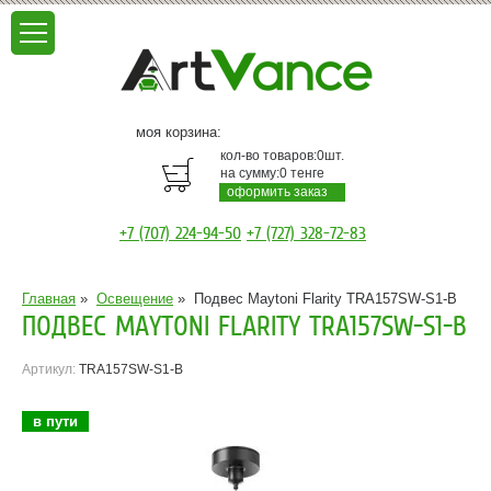
моя корзина:
кол-во товаров:
0
шт.
на сумму:
0
тенге
оформить заказ
+7 (707) 224-94-50
+7 (727) 328-72-83
Главная
»
Освещение
»
Подвес Maytoni Flarity TRA157SW-S1-B
ПОДВЕС MAYTONI FLARITY TRA157SW-S1-B
Артикул:
TRA157SW-S1-B
в пути