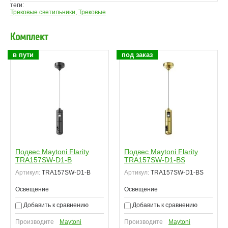
теги:
Трековые светильники
,
Трековые
Комплект
в пути
под заказ
Подвес Maytoni Flarity
Подвес Maytoni Flarity
TRA157SW-D1-B
TRA157SW-D1-BS
Артикул:
TRA157SW-D1-B
Артикул:
TRA157SW-D1-BS
Освещение
Освещение
Добавить к сравнению
Добавить к сравнению
Производите
Maytoni
Производите
Maytoni