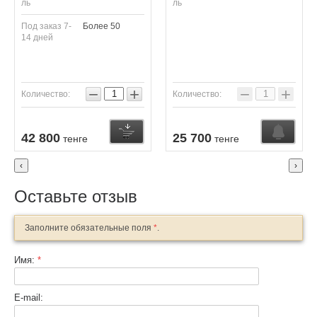
ль
ль
Под заказ 7-
Более 50
14 дней
−
+
−
+
Количество:
Количество:
Узнать о поступлении
Купить
К
42 800
25 700
тенге
тенге
‹
›
Оставьте отзыв
Заполните обязательные поля
*
.
Имя:
*
E-mail: