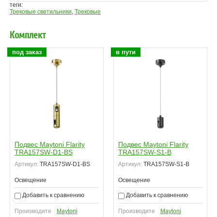
теги:
Трековые светильники
,
Трековые
Комплект
под заказ
в пути
Подвес Maytoni Flarity
Подвес Maytoni Flarity
TRA157SW-D1-BS
TRA157SW-S1-B
Артикул:
TRA157SW-D1-BS
Артикул:
TRA157SW-S1-B
Освещение
Освещение
Добавить к сравнению
Добавить к сравнению
Производите
Maytoni
Производите
Maytoni