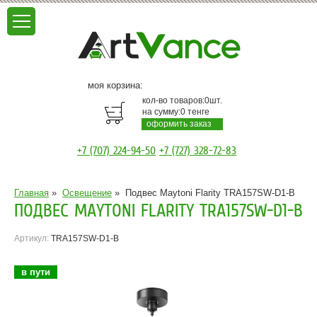
моя корзина:
кол-во товаров:
0
шт.
на сумму:
0
тенге
оформить заказ
+7 (707) 224-94-50
+7 (727) 328-72-83
Главная
»
Освещение
»
Подвес Maytoni Flarity TRA157SW-D1-B
ПОДВЕС MAYTONI FLARITY TRA157SW-D1-B
Артикул:
TRA157SW-D1-B
в пути