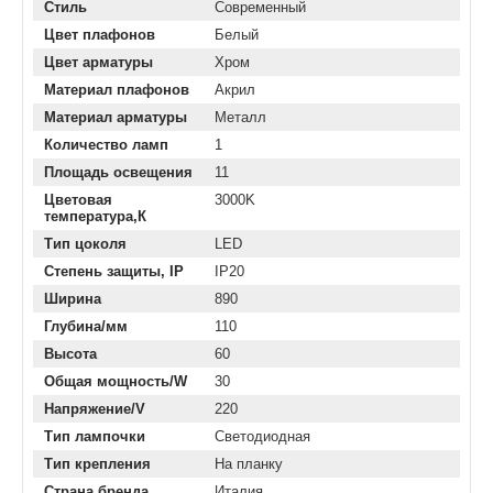
Стиль
Современный
Цвет плафонов
Белый
Цвет арматуры
Хром
Материал плафонов
Акрил
Материал арматуры
Металл
Количество ламп
1
Площадь освещения
11
Цветовая
3000K
температура,К
Тип цоколя
LED
Степень защиты, IP
IP20
Ширина
890
Глубина/мм
110
Высота
60
Общая мощность/W
30
Напряжение/V
220
Тип лампочки
Светодиодная
Тип крепления
На планку
Страна бренда
Италия