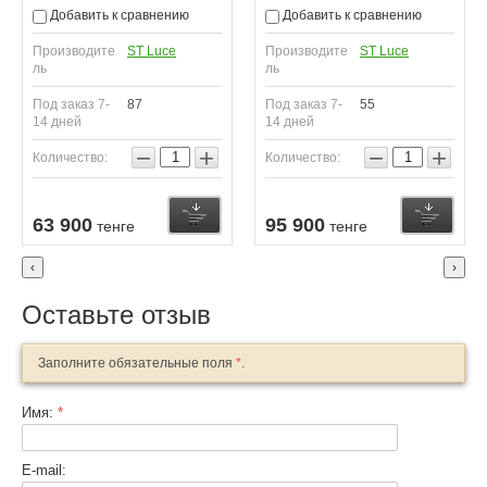
Добавить к сравнению
Добавить к сравнению
Производите
ST Luce
Производите
ST Luce
ль
ль
Под заказ 7-
87
Под заказ 7-
55
14 дней
14 дней
−
+
−
+
Количество:
Количество:
63 900
95 900
тенге
тенге
‹
›
Оставьте отзыв
Заполните обязательные поля
*
.
Имя:
*
E-mail: