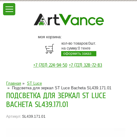
моя корзина:
кол-во товаров:
0
шт.
на сумму:
0
тенге
оформить заказ
+7 (707) 224-94-50
+7 (727) 328-72-83
Главная
»
ST Luce
»
Подсветка для зеркал ST Luce Bacheta SL439.171.01
ПОДСВЕТКА ДЛЯ ЗЕРКАЛ ST LUCE
BACHETA SL439.171.01
Артикул:
SL439.171.01