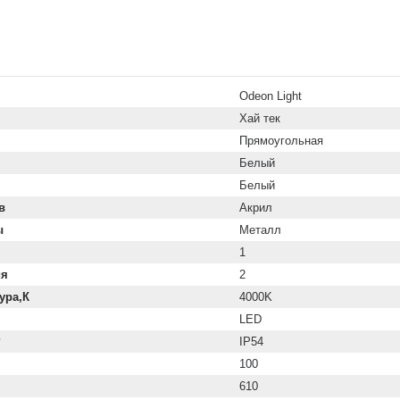
Odeon Light
Хай тек
Прямоугольная
Белый
Белый
в
Акрил
ы
Металл
1
ия
2
ура,К
4000K
LED
P
IP54
100
610