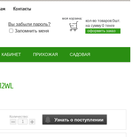
нам
Контакты
моя корзина:
кол-во товаров:
0
шт.
Вы забыли пароль?
на сумму:
0
тенге
Запомнить меня
оформить заказ
КАБИНЕТ
ПРИХОЖАЯ
САДОВАЯ
12WL
Количество:
Узнать о поступлении
−
+