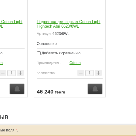
 Odeon Light
Подсветка для зеркал Odeon Light
WL
Hightech Abri 6623/8WL
Артикул:
6623/8WL
Освещение
ию
Добавить к сравнению
on
Odeon
Производитель
−
+
−
+
Количество:
46 240
тенге
зыв
ные поля
*
.