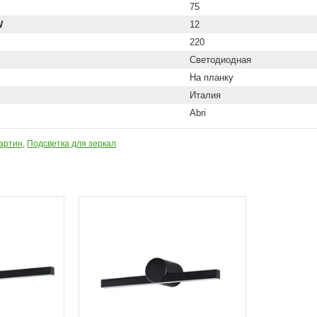
75
W
12
220
Светодиодная
На планку
Италия
Abri
картин
,
Подсветка для зеркал