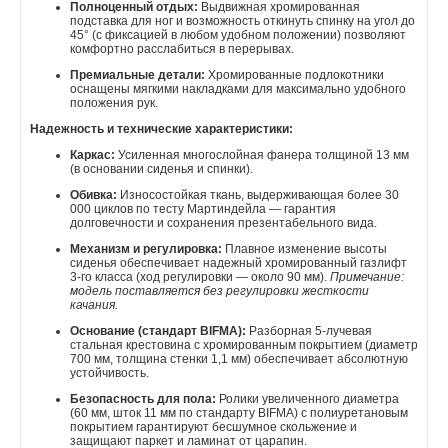
Полноценный отдых:
Выдвижная хромированная
подставка для ног и возможность откинуть спинку на угол до
45° (с фиксацией в любом удобном положении) позволяют
комфортно расслабиться в перерывах.
Премиальные детали:
Хромированные подлокотники
оснащены мягкими накладками для максимально удобного
положения рук.
Надежность и технические характеристики:
Каркас:
Усиленная многослойная фанера толщиной 13 мм
(в основании сиденья и спинки).
Обивка:
Износостойкая ткань, выдерживающая более 30
000 циклов по тесту Мартиндейла — гарантия
долговечности и сохранения презентабельного вида.
Механизм и регулировка:
Плавное изменение высоты
сиденья обеспечивает надежный хромированный газлифт
3-го класса (ход регулировки — около 90 мм).
Примечание:
модель поставляется без регулировки жесткости
качания.
Основание (стандарт BIFMA):
Разборная 5-лучевая
стальная крестовина с хромированным покрытием (диаметр
700 мм, толщина стенки 1,1 мм) обеспечивает абсолютную
устойчивость.
Безопасность для пола:
Ролики увеличенного диаметра
(60 мм, шток 11 мм по стандарту BIFMA) с полиуретановым
покрытием гарантируют бесшумное скольжение и
защищают паркет и ламинат от царапин.