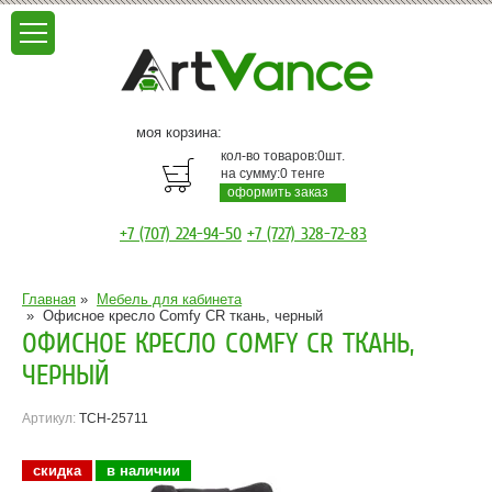
моя корзина:
кол-во товаров:
0
шт.
на сумму:
0
тенге
оформить заказ
+7 (707) 224-94-50
+7 (727) 328-72-83
Главная
»
Мебель для кабинета
»
Офисное кресло Comfy CR ткань, черный
ОФИСНОЕ КРЕСЛО COMFY CR ТКАНЬ,
ЧЕРНЫЙ
Артикул:
TCH-25711
скидка
в наличии