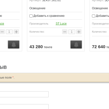
Артикул:
SL457.501.01
Артикул:
SL4
Освещение
Освещение
ию
Добавить к сравнению
Добавить
uce
ST Luce
Производитель
Производите
−
+
−
+
Количество:
Количество:
43 280
72 640
тенге
т
зыв
ные поля
*
.