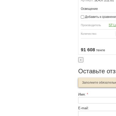
Артикул:
SL457.211.01
Освещение
Добавить к сравнен
ST L
Производитель
Количество:
Узнать о поступлении
91 608
тенге
‹
Оставьте от
Заполните обязатель
Имя:
*
E-mail: