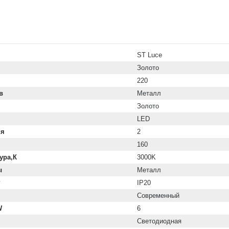
ST Luce
Золото
220
в
Металл
Золото
LED
ия
2
160
ура,К
3000K
ы
Металл
P
IP20
Современный
W
6
Светодиодная