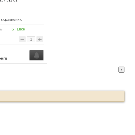
57.511.01
 к сравнению
ST Luce
ль
−
+
енге
›